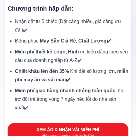
Chương trình hấp dẫn:
Nhận đặt từ 5 chiếc (Đặt càng nhiều, giá càng ưu
đãi)✔️
Đồng phục
May Sẵn Giá Rẻ, Chất Lượng✔️
Miễn phí thiết kế Logo, Hình in
, kiểu dáng theo yêu
cầu của doanh nghiệp từ A-Z✔️
Chiết khấu lên đến 35%
Khi đặt số lượng lớn,
miễn
phí may áo và vải mẫu✔️
Miễn phí giao hàng nhanh chóng toàn quốc
, hỗ
trợ đổi trả trong vòng 7 ngày nếu lỗi do nhà sản
xuất✔️
XEM ÁO & NHẬN VẢI MIỄN PHÍ
Nhận ngay voucher chiết khấu 30%