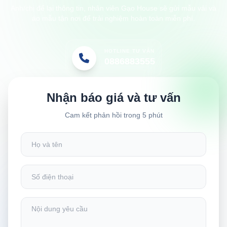
Anh/chị để lại thông tin, nhân viên Gạo House sẽ gửi mẫu vải và
áo mẫu tận nơi để trải nghiệm hoàn toàn miễn phí.
HOTLINE TƯ VẤN
0886883555
Nhận báo giá và tư vấn
Cam kết phản hồi trong 5 phút