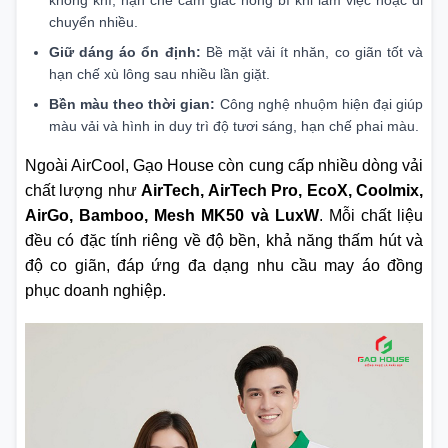
chuyển nhiều.
Giữ dáng áo ổn định:
Bề mặt vải ít nhăn, co giãn tốt và
hạn chế xù lông sau nhiều lần giặt.
Bền màu theo thời gian:
Công nghệ nhuộm hiện đại giúp
màu vải và hình in duy trì độ tươi sáng, hạn chế phai màu.
Ngoài AirCool, Gạo House còn cung cấp nhiều dòng vải
chất lượng như
AirTech, AirTech Pro, EcoX, Coolmix,
AirGo, Bamboo, Mesh MK50 và LuxW
. Mỗi chất liệu
đều có đặc tính riêng về độ bền, khả năng thấm hút và
độ co giãn, đáp ứng đa dạng nhu cầu may áo đồng
phục doanh nghiệp.