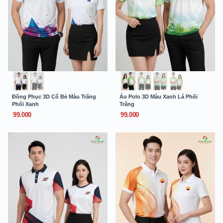
Đồng Phục 3D Cổ Bẻ Màu Trắng
Áo Polo 3D Màu Xanh Lá Phối
Phối Xanh
Trắng
99.000
99.000