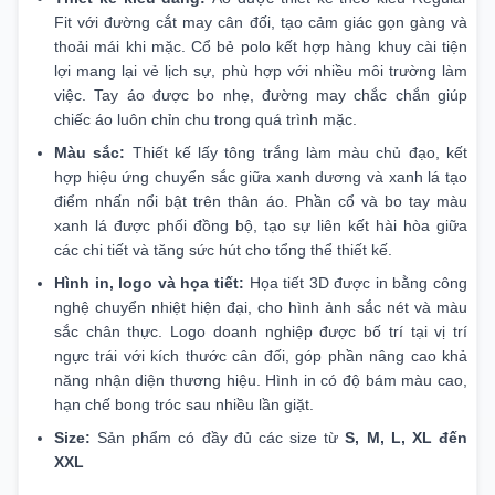
Fit với đường cắt may cân đối, tạo cảm giác gọn gàng và
thoải mái khi mặc. Cổ bẻ polo kết hợp hàng khuy cài tiện
lợi mang lại vẻ lịch sự, phù hợp với nhiều môi trường làm
việc. Tay áo được bo nhẹ, đường may chắc chắn giúp
chiếc áo luôn chỉn chu trong quá trình mặc.
Màu sắc:
Thiết kế lấy tông trắng làm màu chủ đạo, kết
hợp hiệu ứng chuyển sắc giữa xanh dương và xanh lá tạo
điểm nhấn nổi bật trên thân áo. Phần cổ và bo tay màu
xanh lá được phối đồng bộ, tạo sự liên kết hài hòa giữa
các chi tiết và tăng sức hút cho tổng thể thiết kế.
Hình in, logo và họa tiết:
Họa tiết 3D được in bằng công
nghệ chuyển nhiệt hiện đại, cho hình ảnh sắc nét và màu
sắc chân thực. Logo doanh nghiệp được bố trí tại vị trí
ngực trái với kích thước cân đối, góp phần nâng cao khả
năng nhận diện thương hiệu. Hình in có độ bám màu cao,
hạn chế bong tróc sau nhiều lần giặt.
Size:
Sản phẩm có đầy đủ các size từ
S, M, L, XL đến
XXL