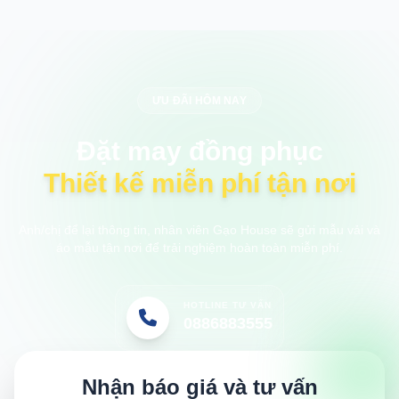
ƯU ĐÃI HÔM NAY
Đặt may đồng phục
Thiết kế miễn phí tận nơi
Anh/chị để lại thông tin, nhân viên Gạo House sẽ gửi mẫu vải và
áo mẫu tận nơi để trải nghiệm hoàn toàn miễn phí.
HOTLINE TƯ VẤN
0886883555
Nhận báo giá và tư vấn