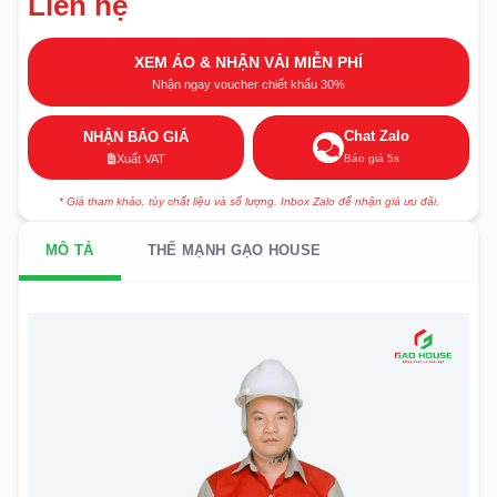
Liên hệ
XEM ÁO & NHẬN VẢI MIỄN PHÍ
Nhận ngay voucher chiết khấu 30%
Chat Zalo
NHẬN BÁO GIÁ
Báo giá 5s
Xuất VAT
* Giá tham khảo, tùy chất liệu và số lượng. Inbox Zalo để nhận giá ưu đãi.
MÔ TẢ
THẾ MẠNH GẠO HOUSE