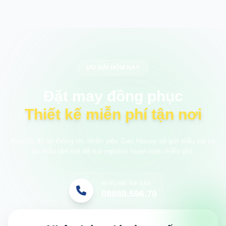
ƯU ĐÃI HÔM NAY
Đặt may đồng phục
Thiết kế miễn phí tận nơi
Anh/chị để lại thông tin, nhân viên Gạo House sẽ gửi mẫu vải và
áo mẫu tận nơi để trải nghiệm hoàn toàn miễn phí.
HOTLINE TƯ VẤN
08888.596.79