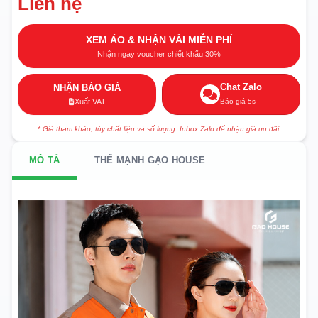
Liên hệ
XEM ÁO & NHẬN VẢI MIỄN PHÍ
Nhận ngay voucher chiết khấu 30%
Chat Zalo
NHẬN BÁO GIÁ
Báo giá 5s
Xuất VAT
* Giá tham khảo, tùy chất liệu và số lượng. Inbox Zalo để nhận giá ưu đãi.
MÔ TẢ
THẾ MẠNH GẠO HOUSE