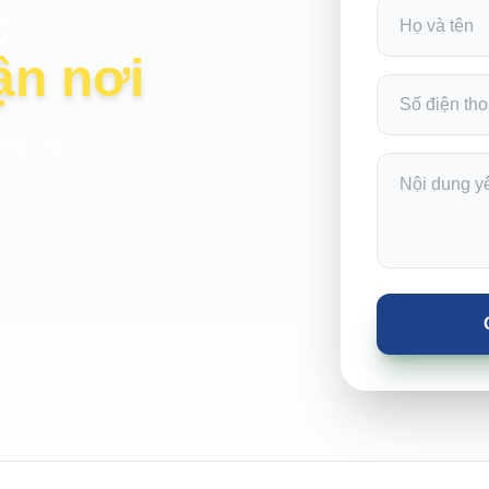
c
ận nơi
mẫu vải