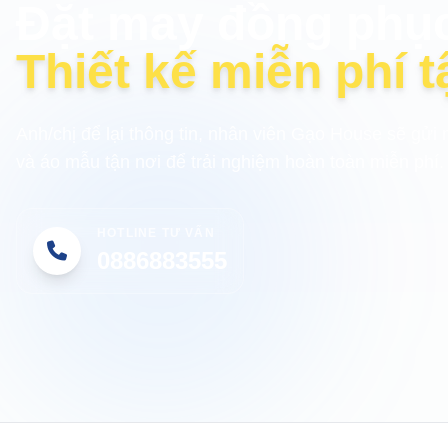
Đặt may đồng phụ
Thiết kế miễn phí t
Anh/chị để lại thông tin, nhân viên Gạo House sẽ gửi 
và áo mẫu tận nơi để trải nghiệm hoàn toàn miễn phí.
HOTLINE TƯ VẤN
0886883555