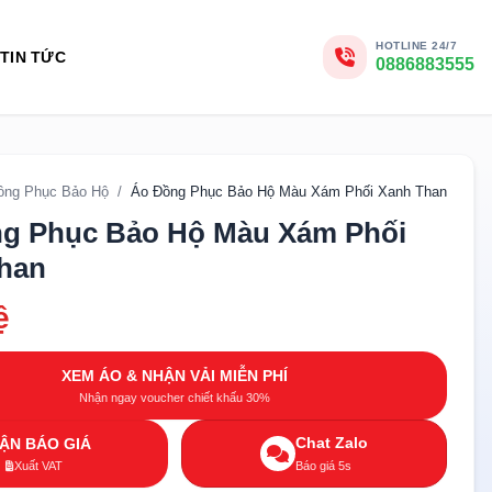
HOTLINE 24/7
TIN TỨC
0886883555
ồng Phục Bảo Hộ
/
Áo Đồng Phục Bảo Hộ Màu Xám Phối Xanh Than
g Phục Bảo Hộ Màu Xám Phối
han
ệ
XEM ÁO & NHẬN VẢI MIỄN PHÍ
Nhận ngay voucher chiết khấu 30%
Chat Zalo
ẬN BÁO GIÁ
Xuất VAT
Báo giá 5s