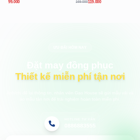
99.000
119.000
169.000
ƯU ĐÃI HÔM NAY
Đặt may đồng phục
Thiết kế miễn phí tận nơi
Anh/chị để lại thông tin, nhân viên Gạo House sẽ gửi mẫu vải và
áo mẫu tận nơi để trải nghiệm hoàn toàn miễn phí.
HOTLINE TƯ VẤN
0886883555