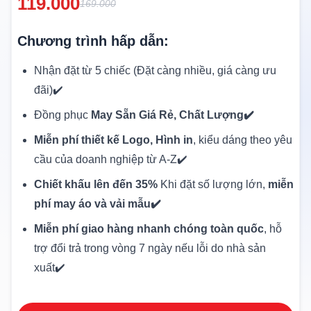
119.000
169.000
Chương trình hấp dẫn:
Nhận đặt từ 5 chiếc (Đặt càng nhiều, giá càng ưu
đãi)✔️
Đồng phục
May Sẵn Giá Rẻ, Chất Lượng✔️
Miễn phí thiết kế Logo, Hình in
, kiểu dáng theo yêu
cầu của doanh nghiệp từ A-Z✔️
Chiết khấu lên đến 35%
Khi đặt số lượng lớn,
miễn
phí may áo và vải mẫu✔️
Miễn phí giao hàng nhanh chóng toàn quốc
, hỗ
trợ đổi trả trong vòng 7 ngày nếu lỗi do nhà sản
xuất✔️