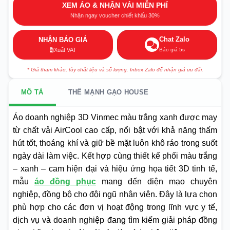
XEM ÁO & NHẬN VẢI MIỄN PHÍ
Nhận ngay voucher chiết khấu 30%
Chat Zalo
NHẬN BÁO GIÁ
Báo giá 5s
Xuất VAT
* Giá tham khảo, tùy chất liệu và số lượng. Inbox Zalo để nhận giá ưu đãi.
MÔ TẢ
THẾ MẠNH GẠO HOUSE
Áo doanh nghiệp 3D Vinmec màu trắng xanh được may
từ chất vải AirCool cao cấp, nổi bật với khả năng thấm
hút tốt, thoáng khí và giữ bề mặt luôn khô ráo trong suốt
ngày dài làm việc. Kết hợp cùng thiết kế phối màu trắng
– xanh – cam hiện đại và hiệu ứng họa tiết 3D tinh tế,
mẫu
áo đồng phục
mang đến diện mạo chuyên
nghiệp, đồng bộ cho đội ngũ nhân viên. Đây là lựa chọn
phù hợp cho các đơn vị hoạt động trong lĩnh vực y tế,
dịch vụ và doanh nghiệp đang tìm kiếm giải pháp đồng