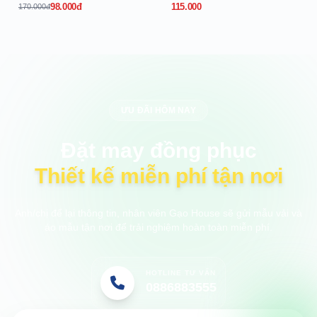
98.000đ
115.000
170.000đ
ƯU ĐÃI HÔM NAY
Đặt may đồng phục
Thiết kế miễn phí tận nơi
Anh/chị để lại thông tin, nhân viên Gạo House sẽ gửi mẫu vải và
áo mẫu tận nơi để trải nghiệm hoàn toàn miễn phí.
HOTLINE TƯ VẤN
0886883555