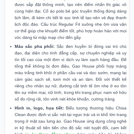
được sắp đặt thông minh, tạo nên điểm nhấn thị giác vô
cùng hiện đại. Cổ áo polo bẻ góc truyền thống đứng dáng
lịch lãm, đi kèm chi tiết lé sọc tinh tế tạo nên vẻ đẹp thanh
lịch độc đáo. Cấu trúc Regular Fit suông nhẹ ôm vừa vặn
cơ thể giúp che khuyết điểm tốt, phù hợp hoàn hảo với mọi
vóc dáng từ mập mạp cho đến gầy.
Màu sắc pha phối:
Sắc đen huyền bí đóng vai trò chủ
đạo, đại diện cho tính đẳng cấp, sự chuyên nghiệp và uy
tín tối cao của một đơn vị dịch vụ làm sạch hàng đầu. Để
tổng thể không bị đơn điệu, Gạo House phối hợp mảng
màu trắng tinh khôi ở phần cầu vai và dọc sườn, mang lại
cảm giác sạch sẽ, tươi mới và an tâm. Đối với thiết kế
riêng cho nhân sự nữ, đường cắt tinh tế ôm nhẹ ở eo tôn
lên sự mềm mại, nữ tính; trong khi trang phục nam sở hữu
số đo rộng rãi, tôn vinh nét khỏe khoắn, cường tráng.
Hình in, logo, họa tiết:
Biểu tượng thương hiệu Chisa
Clean được định vị sắc nét tại ngực trái và in khổ lớn trang
trọng ở mặt sau lưng áo. Gạo House ứng dụng công nghệ
in kỹ thuật số tiên tiến cho độ sắc nét tuyệt đối, cam kết