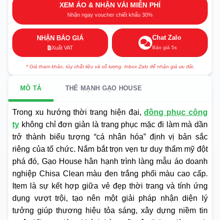
XEM ÁO & NHẬN VẢI MIỄN PHÍ
Nhận ngay voucher chiết khấu 30%
Chat Zalo
NHẬN BÁO GIÁ
Báo giá 5s
Xuất VAT
* Giá tham khảo, tùy chất liệu và số lượng. Inbox Zalo để nhận giá ưu đãi.
MÔ TẢ
THẾ MẠNH GẠO HOUSE
Trong xu hướng thời trang hiện đại,
đồng phục công
ty
không chỉ đơn giản là trang phục mặc đi làm mà dần
trở thành biểu tượng “cá nhân hóa” định vị bản sắc
riêng của tổ chức. Nắm bắt trọn vẹn tư duy thẩm mỹ đột
phá đó, Gạo House hân hạnh trình làng mẫu áo doanh
nghiệp Chisa Clean màu đen trắng phối màu cao cấp.
Item là sự kết hợp giữa vẻ đẹp thời trang và tính ứng
dụng vượt trội, tạo nên một giải pháp nhận diện lý
tưởng giúp thương hiệu tỏa sáng, xây dựng niềm tin