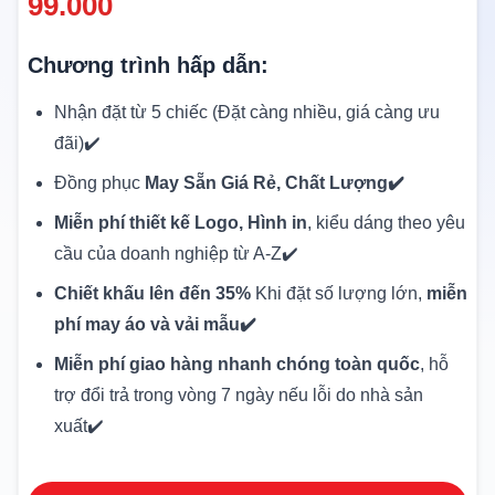
99.000
Chương trình hấp dẫn:
Nhận đặt từ 5 chiếc (Đặt càng nhiều, giá càng ưu
đãi)✔️
Đồng phục
May Sẵn Giá Rẻ, Chất Lượng✔️
Miễn phí thiết kế Logo, Hình in
, kiểu dáng theo yêu
cầu của doanh nghiệp từ A-Z✔️
Chiết khấu lên đến 35%
Khi đặt số lượng lớn,
miễn
phí may áo và vải mẫu✔️
Miễn phí giao hàng nhanh chóng toàn quốc
, hỗ
trợ đổi trả trong vòng 7 ngày nếu lỗi do nhà sản
xuất✔️