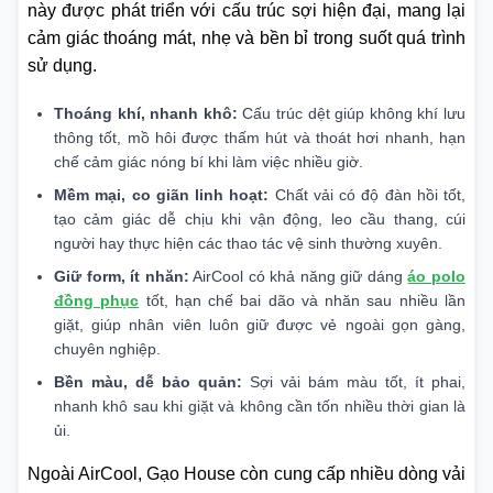
này được phát triển với cấu trúc sợi hiện đại, mang lại
cảm giác thoáng mát, nhẹ và bền bỉ trong suốt quá trình
sử dụng.
Thoáng khí, nhanh khô:
Cấu trúc dệt giúp không khí lưu
thông tốt, mồ hôi được thấm hút và thoát hơi nhanh, hạn
chế cảm giác nóng bí khi làm việc nhiều giờ.
Mềm mại, co giãn linh hoạt:
Chất vải có độ đàn hồi tốt,
tạo cảm giác dễ chịu khi vận động, leo cầu thang, cúi
người hay thực hiện các thao tác vệ sinh thường xuyên.
Giữ form, ít nhăn:
AirCool có khả năng giữ dáng
áo polo
đồng phục
tốt, hạn chế bai dão và nhăn sau nhiều lần
giặt, giúp nhân viên luôn giữ được vẻ ngoài gọn gàng,
chuyên nghiệp.
Bền màu, dễ bảo quản:
Sợi vải bám màu tốt, ít phai,
nhanh khô sau khi giặt và không cần tốn nhiều thời gian là
ủi.
Ngoài AirCool, Gạo House còn cung cấp nhiều dòng vải