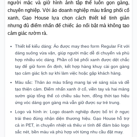
người mặc và giữ hình ảnh tập thể luôn gọn gàng,
chuyên nghiệp. Với áo doanh nghiệp màu trắng phối cổ
xanh, Gạo House lựa chọn cách thiết kế tinh giản
nhưng đủ điểm nhấn để chiếc áo nổi bật mà không tạo
cảm giác rườm rà.
Thiết kế kiểu dáng: Áo được may theo form Regular Fit với
dáng suông vừa vặn, giúp người mặc dễ di chuyển và phù
hợp nhiều vóc dáng. Phần cổ bẻ phối xanh được dệt chắc
tay để giữ form ổn định, kết hợp hàng khuy cài gọn gàng
tạo cảm giác lịch sự khi làm việc hoặc gặp khách hàng.
Màu sắc: Thân áo màu trắng mang lại vẻ sáng sủa và dễ
tạo thiện cảm. Điểm nhấn xanh ở cổ, viền tay và hai mảng
sườn giúp tổng thể có chiều sâu hơn, đồng thời tạo hiệu
ứng vóc dáng gọn gàng mà vẫn giữ được sự trẻ trung.
Logo và hình in: Logo doanh nghiệp được bố trí ở ngực
trái theo đúng nhận diện thương hiệu. Gạo House hỗ trợ
cả in PET, in chuyển nhiệt và thêu vi tính để đảm bảo logo
sắc nét, bền màu và phù hợp với từng nhu cầu đặt may.