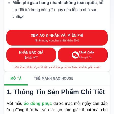
Miễn phí giao hàng nhanh chóng toàn quốc
, hỗ
trợ đổi trả trong vòng 7 ngày nếu lỗi do nhà sản
xuất✔️
XEM ÁO & NHẬN VẢI MIỄN PHÍ
Nhận ngay voucher chiết khấu 30%
Chat Zalo
NHẬN BÁO GIÁ
Báo giá 5s
Xuất VAT
* Giá tham khảo, tùy chất liệu và số lượng. Inbox Zalo để nhận giá ưu đãi.
MÔ TẢ
THẾ MẠNH GẠO HOUSE
1. Thông Tin Sản Phẩm Chi Tiết
Một mẫu
áo đồng phục
được mặc mỗi ngày cần đáp
ứng đồng thời hai yếu tố: tạo cảm giác thoải mái cho