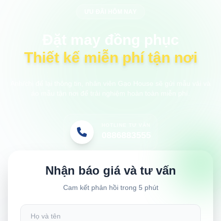
ƯU ĐÃI HÔM NAY
Đặt may đồng phục
Thiết kế miễn phí tận nơi
Anh/chị để lại thông tin, nhân viên Gạo House sẽ gửi mẫu vải và
áo mẫu tận nơi để trải nghiệm hoàn toàn miễn phí.
HOTLINE TƯ VẤN
0886883555
Nhận báo giá và tư vấn
Cam kết phản hồi trong 5 phút