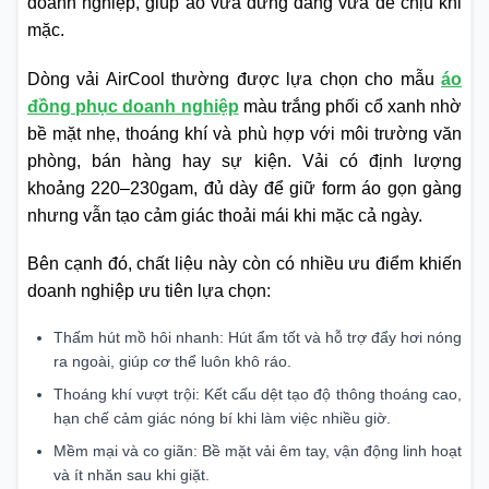
doanh nghiệp, giúp áo vừa đứng dáng vừa dễ chịu khi
mặc.
Dòng vải AirCool thường được lựa chọn cho mẫu
áo
đồng phục doanh nghiệp
màu trắng phối cổ xanh nhờ
bề mặt nhẹ, thoáng khí và phù hợp với môi trường văn
phòng, bán hàng hay sự kiện. Vải có định lượng
khoảng 220–230gam, đủ dày để giữ form áo gọn gàng
nhưng vẫn tạo cảm giác thoải mái khi mặc cả ngày.
Bên cạnh đó, chất liệu này còn có nhiều ưu điểm khiến
doanh nghiệp ưu tiên lựa chọn:
Thấm hút mồ hôi nhanh: Hút ẩm tốt và hỗ trợ đẩy hơi nóng
ra ngoài, giúp cơ thể luôn khô ráo.
Thoáng khí vượt trội: Kết cấu dệt tạo độ thông thoáng cao,
hạn chế cảm giác nóng bí khi làm việc nhiều giờ.
Mềm mại và co giãn: Bề mặt vải êm tay, vận động linh hoạt
và ít nhăn sau khi giặt.