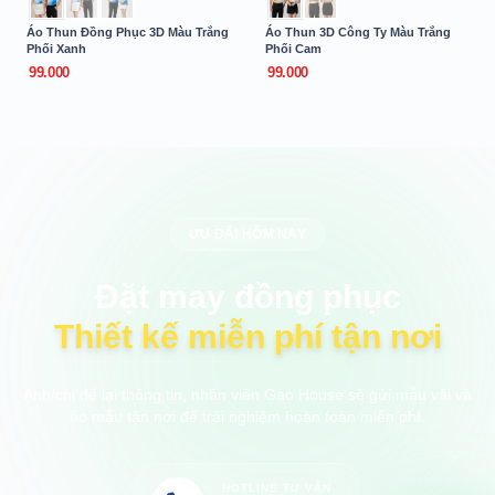
Áo Thun Đồng Phục 3D Màu Trắng
Áo Thun 3D Công Ty Màu Trắng
Phối Xanh
Phối Cam
99.000
99.000
ƯU ĐÃI HÔM NAY
Đặt may đồng phục
Thiết kế miễn phí tận nơi
Anh/chị để lại thông tin, nhân viên Gạo House sẽ gửi mẫu vải và
áo mẫu tận nơi để trải nghiệm hoàn toàn miễn phí.
HOTLINE TƯ VẤN