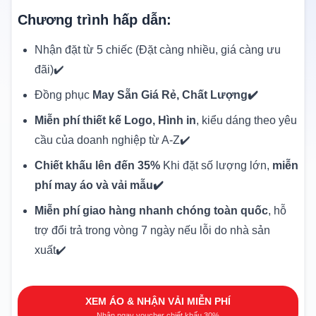
Chương trình hấp dẫn:
Nhận đặt từ 5 chiếc (Đặt càng nhiều, giá càng ưu
đãi)✔️
Đồng phục
May Sẵn Giá Rẻ, Chất Lượng✔️
Miễn phí thiết kế Logo, Hình in
, kiểu dáng theo yêu
cầu của doanh nghiệp từ A-Z✔️
Chiết khấu lên đến 35%
Khi đặt số lượng lớn,
miễn
phí may áo và vải mẫu✔️
Miễn phí giao hàng nhanh chóng toàn quốc
, hỗ
trợ đổi trả trong vòng 7 ngày nếu lỗi do nhà sản
xuất✔️
XEM ÁO & NHẬN VẢI MIỄN PHÍ
Nhận ngay voucher chiết khấu 30%