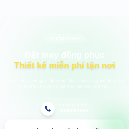
ƯU ĐÃI HÔM NAY
Đặt may đồng phục
Thiết kế miễn phí tận nơi
Anh/chị để lại thông tin, nhân viên Gạo House sẽ gửi mẫu vải và
áo mẫu tận nơi để trải nghiệm hoàn toàn miễn phí.
HOTLINE TƯ VẤN
0886883555