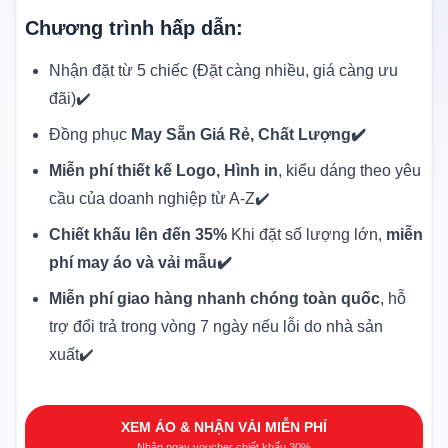
Chương trình hấp dẫn:
Nhận đặt từ 5 chiếc (Đặt càng nhiều, giá càng ưu
đãi)✔️
Đồng phục
May Sẵn Giá Rẻ, Chất Lượng✔️
Miễn phí thiết kế Logo, Hình in
, kiểu dáng theo yêu
cầu của doanh nghiệp từ A-Z✔️
Chiết khấu lên đến 35%
Khi đặt số lượng lớn,
miễn
phí may áo và vải mẫu✔️
Miễn phí giao hàng nhanh chóng toàn quốc
, hỗ
trợ đổi trả trong vòng 7 ngày nếu lỗi do nhà sản
xuất✔️
XEM ÁO & NHẬN VẢI MIỄN PHÍ
Nhận ngay voucher chiết khấu 30%