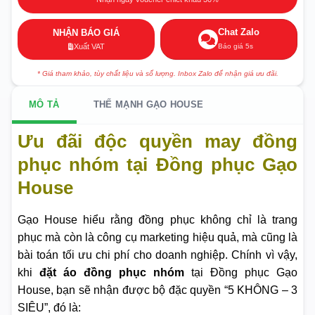
Chat Zalo
NHẬN BÁO GIÁ
Báo giá 5s
Xuất VAT
* Giá tham khảo, tùy chất liệu và số lượng. Inbox Zalo để nhận giá ưu đãi.
MÔ TẢ
THẾ MẠNH GẠO HOUSE
Ưu đãi độc quyền may đồng
phục nhóm tại Đồng phục Gạo
House
Gạo House hiểu rằng đồng phục không chỉ là trang
phục mà còn là công cụ marketing hiệu quả, mà cũng là
bài toán tối ưu chi phí cho doanh nghiệp. Chính vì vậy,
khi
đặt áo đồng phục nhóm
tại Đồng phục Gạo
House, bạn sẽ nhận được bộ đặc quyền “5 KHÔNG – 3
SIÊU”, đó là: