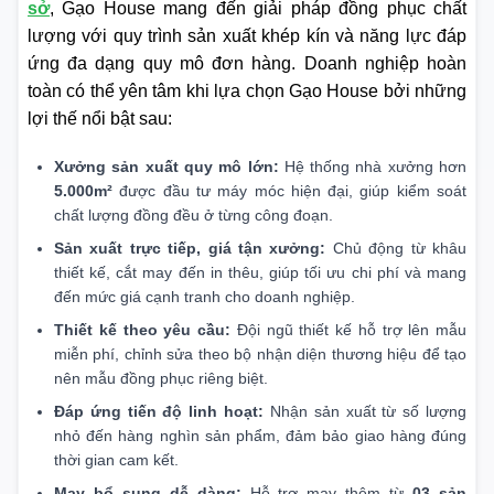
sở
, Gạo House mang đến giải pháp đồng phục chất
lượng với quy trình sản xuất khép kín và năng lực đáp
ứng đa dạng quy mô đơn hàng. Doanh nghiệp hoàn
toàn có thể yên tâm khi lựa chọn Gạo House bởi những
lợi thế nổi bật sau:
Xưởng sản xuất quy mô lớn:
Hệ thống nhà xưởng hơn
5.000m²
được đầu tư máy móc hiện đại, giúp kiểm soát
chất lượng đồng đều ở từng công đoạn.
Sản xuất trực tiếp, giá tận xưởng:
Chủ động từ khâu
thiết kế, cắt may đến in thêu, giúp tối ưu chi phí và mang
đến mức giá cạnh tranh cho doanh nghiệp.
Thiết kế theo yêu cầu:
Đội ngũ thiết kế hỗ trợ lên mẫu
miễn phí, chỉnh sửa theo bộ nhận diện thương hiệu để tạo
nên mẫu đồng phục riêng biệt.
Đáp ứng tiến độ linh hoạt:
Nhận sản xuất từ số lượng
nhỏ đến hàng nghìn sản phẩm, đảm bảo giao hàng đúng
thời gian cam kết.
May bổ sung dễ dàng:
Hỗ trợ may thêm từ
03 sản