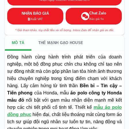
Chat Zalo
NHẬN BÁO GIÁ
Báo giá 5s
Xuất VAT
* Giá tham khảo, tùy chất liệu và số lượng. Inbox Zalo để nhận giá ưu đãi.
MÔ TẢ
THẾ MẠNH GẠO HOUSE
Đồng hành cùng hành trình phát triển của doanh
nghiệp, một bộ đồng phục chỉn chu không chỉ tạo nên
sự đồng nhất mà còn góp phần lan tỏa hình ảnh thương
hiệu chuyên nghiệp trong từng điểm chạm với khách
hàng. Lấy cảm hứng từ tinh thần
Bền bỉ – Tin cậy –
Tiên phong
của Honda, mẫu
áo polo công ty Honda
màu đỏ
nổi bật với gam màu nhận diện mạnh mẽ kết
hợp các chi tiết phối cổ tinh tế. Thiết kế
mẫu áo polo
đồng phục
hiện đại, chất liệu thoáng mát cùng form áo
lịch sự giúp đội ngũ nhân sự luôn tự tin, năng động và
chuyên nghiệp trong mọi hoạt động làm việc.