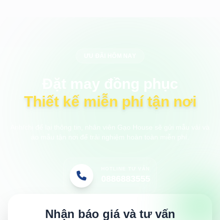
ƯU ĐÃI HÔM NAY
Đặt may đồng phục
Thiết kế miễn phí tận nơi
Anh/chị để lại thông tin, nhân viên Gạo House sẽ gửi mẫu vải và
áo mẫu tận nơi để trải nghiệm hoàn toàn miễn phí.
HOTLINE TƯ VẤN
0886883555
Nhận báo giá và tư vấn