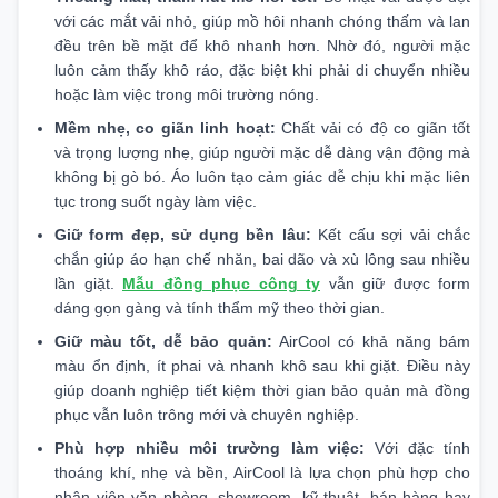
với các mắt vải nhỏ, giúp mồ hôi nhanh chóng thấm và lan
đều trên bề mặt để khô nhanh hơn. Nhờ đó, người mặc
luôn cảm thấy khô ráo, đặc biệt khi phải di chuyển nhiều
hoặc làm việc trong môi trường nóng.
Mềm nhẹ, co giãn linh hoạt:
Chất vải có độ co giãn tốt
và trọng lượng nhẹ, giúp người mặc dễ dàng vận động mà
không bị gò bó. Áo luôn tạo cảm giác dễ chịu khi mặc liên
tục trong suốt ngày làm việc.
Giữ form đẹp, sử dụng bền lâu:
Kết cấu sợi vải chắc
chắn giúp áo hạn chế nhăn, bai dão và xù lông sau nhiều
lần giặt.
Mẫu đồng phục công ty
vẫn giữ được form
dáng gọn gàng và tính thẩm mỹ theo thời gian.
Giữ màu tốt, dễ bảo quản:
AirCool có khả năng bám
màu ổn định, ít phai và nhanh khô sau khi giặt. Điều này
giúp doanh nghiệp tiết kiệm thời gian bảo quản mà đồng
phục vẫn luôn trông mới và chuyên nghiệp.
Phù hợp nhiều môi trường làm việc:
Với đặc tính
thoáng khí, nhẹ và bền, AirCool là lựa chọn phù hợp cho
nhân viên văn phòng, showroom, kỹ thuật, bán hàng hay