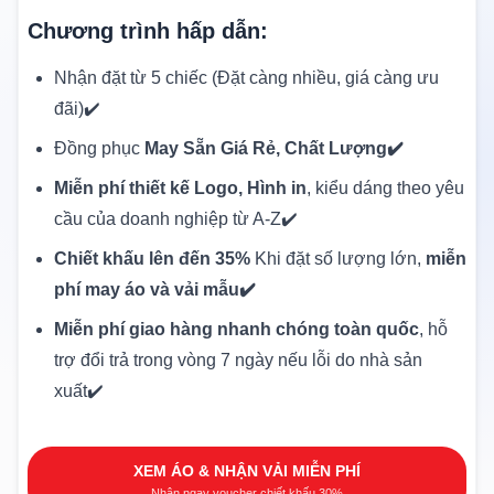
Chương trình hấp dẫn:
Nhận đặt từ 5 chiếc (Đặt càng nhiều, giá càng ưu
đãi)✔️
Đồng phục
May Sẵn Giá Rẻ, Chất Lượng✔️
Miễn phí thiết kế Logo, Hình in
, kiểu dáng theo yêu
cầu của doanh nghiệp từ A-Z✔️
Chiết khấu lên đến 35%
Khi đặt số lượng lớn,
miễn
phí may áo và vải mẫu✔️
Miễn phí giao hàng nhanh chóng toàn quốc
, hỗ
trợ đổi trả trong vòng 7 ngày nếu lỗi do nhà sản
xuất✔️
XEM ÁO & NHẬN VẢI MIỄN PHÍ
Nhận ngay voucher chiết khấu 30%