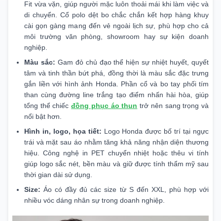
Fit vừa vặn, giúp người mặc luôn thoải mái khi làm việc và
di chuyển. Cổ polo dệt bo chắc chắn kết hợp hàng khuy
cài gọn gàng mang đến vẻ ngoài lịch sự, phù hợp cho cả
môi trường văn phòng, showroom hay sự kiện doanh
nghiệp.
Màu sắc:
Gam đỏ chủ đạo thể hiện sự nhiệt huyết, quyết
tâm và tinh thần bứt phá, đồng thời là màu sắc đặc trưng
gắn liền với hình ảnh Honda. Phần cổ và bo tay phối tím
than cùng đường line trắng tạo điểm nhấn hài hòa, giúp
tổng thể chiếc
đồng phục áo thun
trở nên sang trọng và
nổi bật hơn.
Hình in, logo, họa tiết:
Logo Honda được bố trí tại ngực
trái và mặt sau áo nhằm tăng khả năng nhận diện thương
hiệu. Công nghệ in PET chuyển nhiệt hoặc thêu vi tính
giúp logo sắc nét, bền màu và giữ được tính thẩm mỹ sau
thời gian dài sử dụng.
Size:
Áo có đầy đủ các size từ S đến XXL, phù hợp với
nhiều vóc dáng nhân sự trong doanh nghiệp.