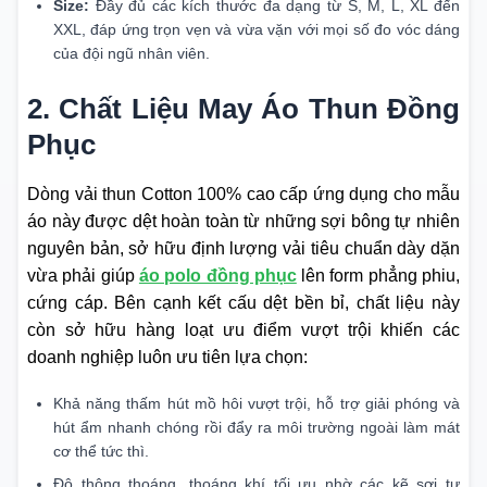
Size:
Đầy đủ các kích thước đa dạng từ S, M, L, XL đến
XXL, đáp ứng trọn vẹn và vừa vặn với mọi số đo vóc dáng
của đội ngũ nhân viên.
2. Chất Liệu May Áo Thun Đồng
Phục
Dòng vải thun Cotton 100% cao cấp ứng dụng cho mẫu
áo này được dệt hoàn toàn từ những sợi bông tự nhiên
nguyên bản, sở hữu định lượng vải tiêu chuẩn dày dặn
vừa phải giúp
áo polo đồng phục
lên form phẳng phiu,
cứng cáp. Bên cạnh kết cấu dệt bền bỉ, chất liệu này
còn sở hữu hàng loạt ưu điểm vượt trội khiến các
doanh nghiệp luôn ưu tiên lựa chọn:
Khả năng thấm hút mồ hôi vượt trội, hỗ trợ giải phóng và
hút ẩm nhanh chóng rồi đẩy ra môi trường ngoài làm mát
cơ thể tức thì.
Độ thông thoáng, thoáng khí tối ưu nhờ các kẽ sợi tự