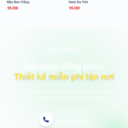
Màu Đen Trắng
Xanh Da Trời
99.000
99.000
ƯU ĐÃI HÔM NAY
Đặt may đồng phục
Thiết kế miễn phí tận nơi
Anh/chị để lại thông tin, nhân viên Gạo House sẽ gửi mẫu vải và
áo mẫu tận nơi để trải nghiệm hoàn toàn miễn phí.
HOTLINE TƯ VẤN
08888.596.79