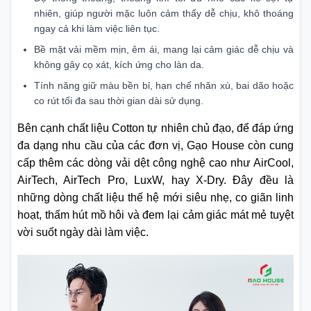
nhiên, giúp người mặc luôn cảm thấy dễ chịu, khô thoáng
ngay cả khi làm việc liên tục.
Bề mặt vải mềm mịn, êm ái, mang lại cảm giác dễ chịu và
không gây cọ xát, kích ứng cho làn da.
Tính năng giữ màu bền bỉ, hạn chế nhăn xù, bai dão hoặc
co rút tối đa sau thời gian dài sử dụng.
Bên cạnh chất liệu Cotton tự nhiên chủ đạo, để đáp ứng
đa dạng nhu cầu của các đơn vị, Gạo House còn cung
cấp thêm các dòng vải dệt công nghệ cao như AirCool,
AirTech, AirTech Pro, LuxW, hay X-Dry. Đây đều là
những dòng chất liệu thế hệ mới siêu nhẹ, co giãn linh
hoạt, thấm hút mồ hôi và đem lại cảm giác mát mẻ tuyệt
vời suốt ngày dài làm việc.