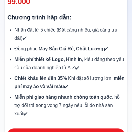
99.000
Chương trình hấp dẫn:
Nhận đặt từ 5 chiếc (Đặt càng nhiều, giá càng ưu
đãi)✔️
Đồng phục
May Sẵn Giá Rẻ, Chất Lượng✔️
Miễn phí thiết kế Logo, Hình in
, kiểu dáng theo yêu
cầu của doanh nghiệp từ A-Z✔️
Chiết khấu lên đến 35%
Khi đặt số lượng lớn,
miễn
phí may áo và vải mẫu✔️
Miễn phí giao hàng nhanh chóng toàn quốc
, hỗ
trợ đổi trả trong vòng 7 ngày nếu lỗi do nhà sản
xuất✔️