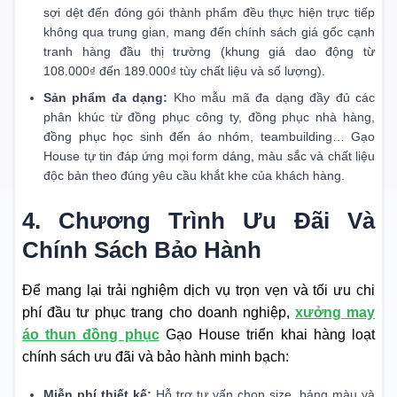
sợi dệt đến đóng gói thành phẩm đều thực hiện trực tiếp
không qua trung gian, mang đến chính sách giá gốc cạnh
tranh hàng đầu thị trường (khung giá dao động từ
108.000₫ đến 189.000₫ tùy chất liệu và số lượng).
Sản phẩm đa dạng:
Kho mẫu mã đa dạng đầy đủ các
phân khúc từ đồng phục công ty, đồng phục nhà hàng,
đồng phục học sinh đến áo nhóm, teambuilding… Gạo
House tự tin đáp ứng mọi form dáng, màu sắc và chất liệu
độc bản theo đúng yêu cầu khắt khe của khách hàng.
4. Chương Trình Ưu Đãi Và
Chính Sách Bảo Hành
Để mang lại trải nghiệm dịch vụ trọn vẹn và tối ưu chi
phí đầu tư phục trang cho doanh nghiệp,
xưởng may
áo thun đồng phục
Gạo House triển khai hàng loạt
chính sách ưu đãi và bảo hành minh bạch:
Miễn phí thiết kế:
Hỗ trợ tư vấn chọn size, bảng màu và