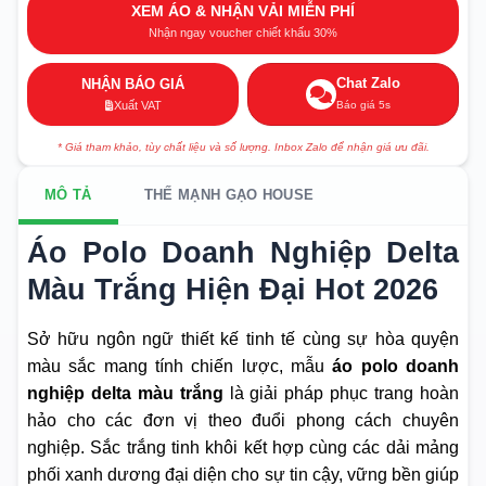
XEM ÁO & NHẬN VẢI MIỄN PHÍ
Nhận ngay voucher chiết khấu 30%
Chat Zalo
NHẬN BÁO GIÁ
Báo giá 5s
Xuất VAT
* Giá tham khảo, tùy chất liệu và số lượng. Inbox Zalo để nhận giá ưu đãi.
MÔ TẢ
THẾ MẠNH GẠO HOUSE
Áo Polo Doanh Nghiệp Delta
Màu Trắng Hiện Đại Hot 2026
Sở hữu ngôn ngữ thiết kế tinh tế cùng sự hòa quyện
màu sắc mang tính chiến lược, mẫu
áo polo doanh
nghiệp delta màu trắng
là giải pháp phục trang hoàn
hảo cho các đơn vị theo đuổi phong cách chuyên
nghiệp. Sắc trắng tinh khôi kết hợp cùng các dải mảng
phối xanh dương đại diện cho sự tin cậy, vững bền giúp