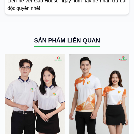
Liên hệ với Gạo House ngay hôm nay để nhận ưu đãi
độc quyền nhé!
SẢN PHẨM LIÊN QUAN