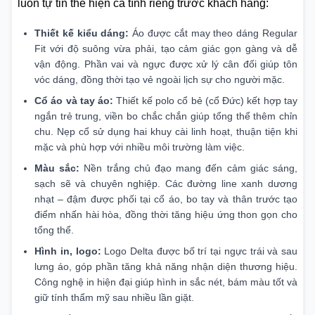
luôn tự tin thể hiện cá tính riêng trước khách hàng:
Thiết kế kiểu dáng:
Áo được cắt may theo dáng Regular
Fit với độ suông vừa phải, tạo cảm giác gọn gàng và dễ
vận động. Phần vai và ngực được xử lý cân đối giúp tôn
vóc dáng, đồng thời tạo vẻ ngoài lịch sự cho người mặc.
Cổ áo và tay áo:
Thiết kế polo cổ bẻ (cổ Đức) kết hợp tay
ngắn trẻ trung, viền bo chắc chắn giúp tổng thể thêm chỉn
chu. Nẹp cổ sử dụng hai khuy cài linh hoạt, thuận tiện khi
mặc và phù hợp với nhiều môi trường làm việc.
Màu sắc:
Nền trắng chủ đạo mang đến cảm giác sáng,
sạch sẽ và chuyên nghiệp. Các đường line xanh dương
nhạt – đậm được phối tại cổ áo, bo tay và thân trước tạo
điểm nhấn hài hòa, đồng thời tăng hiệu ứng thon gọn cho
tổng thể.
Hình in, logo:
Logo Delta được bố trí tại ngực trái và sau
lưng áo, góp phần tăng khả năng nhận diện thương hiệu.
Công nghệ in hiện đại giúp hình in sắc nét, bám màu tốt và
giữ tính thẩm mỹ sau nhiều lần giặt.