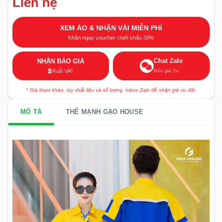
Liên hệ
XEM ÁO & NHẬN VẢI MIỄN PHÍ
Nhận ngay voucher chiết khấu 30%
Chat Zalo
NHẬN BÁO GIÁ
Báo giá 5s
Xuất VAT
* Giá tham khảo, tùy chất liệu và số lượng. Inbox Zalo để nhận giá ưu đãi.
MÔ TẢ
THẾ MẠNH GẠO HOUSE