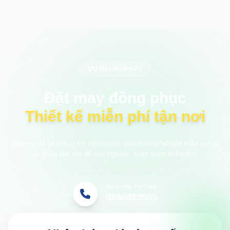
ƯU ĐÃI HÔM NAY
Đặt may đồng phục
Thiết kế miễn phí tận nơi
Anh/chị để lại thông tin, nhân viên Gạo House sẽ gửi mẫu vải và
áo mẫu tận nơi để trải nghiệm hoàn toàn miễn phí.
HOTLINE TƯ VẤN
0886883555