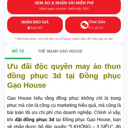
XEM ÁO & NHẬN VẢI MIỄN PHÍ
Nhận ngay voucher chiết khấu 30%
Chat Zalo
NHẬN BÁO GIÁ
Báo giá 5s
Xuất VAT
* Giá tham khảo, tùy chất liệu và số lượng. Inbox Zalo để nhận giá ưu đãi.
MÔ TẢ
THẾ MẠNH GẠO HOUSE
Ưu đãi độc quyền may áo thun
đồng phục 3d tại Đồng phục
Gạo House
Gạo House hiểu rằng đồng phục không chỉ là trang
phục mà còn là công cụ marketing hiệu quả, mà cũng là
bài toán tối ưu chi phí cho doanh nghiệp. Chính vì vậy,
khi
đặt đồng phục 3d
tại Đồng phục Gạo House, bạn
sẽ nhận được bộ đặc quyền “5 KHÔNG – 3 SIÊU”, đó