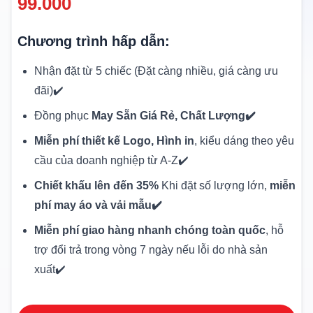
99.000
Chương trình hấp dẫn:
Nhận đặt từ 5 chiếc (Đặt càng nhiều, giá càng ưu
đãi)✔️
Đồng phục
May Sẵn Giá Rẻ, Chất Lượng✔️
Miễn phí thiết kế Logo, Hình in
, kiểu dáng theo yêu
cầu của doanh nghiệp từ A-Z✔️
Chiết khấu lên đến 35%
Khi đặt số lượng lớn,
miễn
phí may áo và vải mẫu✔️
Miễn phí giao hàng nhanh chóng toàn quốc
, hỗ
trợ đổi trả trong vòng 7 ngày nếu lỗi do nhà sản
xuất✔️