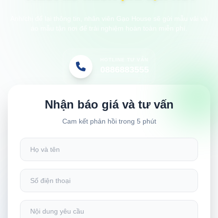
Anh/chị để lại thông tin, nhân viên Gạo House sẽ gửi mẫu vải và
áo mẫu tận nơi để trải nghiệm hoàn toàn miễn phí.
HOTLINE TƯ VẤN
0886883555
Nhận báo giá và tư vấn
Cam kết phản hồi trong 5 phút