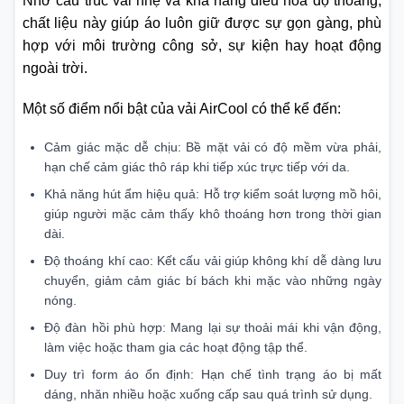
Nhờ cấu trúc vải nhẹ và khả năng điều hòa độ thoáng,
chất liệu này giúp áo luôn giữ được sự gọn gàng, phù
hợp với môi trường công sở, sự kiện hay hoạt động
ngoài trời.
Một số điểm nổi bật của vải AirCool có thể kể đến:
Cảm giác mặc dễ chịu: Bề mặt vải có độ mềm vừa phải,
hạn chế cảm giác thô ráp khi tiếp xúc trực tiếp với da.
Khả năng hút ẩm hiệu quả: Hỗ trợ kiểm soát lượng mồ hôi,
giúp người mặc cảm thấy khô thoáng hơn trong thời gian
dài.
Độ thoáng khí cao: Kết cấu vải giúp không khí dễ dàng lưu
chuyển, giảm cảm giác bí bách khi mặc vào những ngày
nóng.
Độ đàn hồi phù hợp: Mang lại sự thoải mái khi vận động,
làm việc hoặc tham gia các hoạt động tập thể.
Duy trì form áo ổn định: Hạn chế tình trạng áo bị mất
dáng, nhăn nhiều hoặc xuống cấp sau quá trình sử dụng.