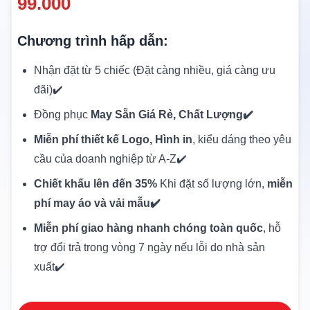
99.000
Chương trình hấp dẫn:
Nhận đặt từ 5 chiếc (Đặt càng nhiều, giá càng ưu
đãi)✔️
Đồng phục
May Sẵn Giá Rẻ, Chất Lượng✔️
Miễn phí thiết kế Logo, Hình in
, kiểu dáng theo yêu
cầu của doanh nghiệp từ A-Z✔️
Chiết khấu lên đến 35%
Khi đặt số lượng lớn,
miễn
phí may áo và vải mẫu✔️
Miễn phí giao hàng nhanh chóng toàn quốc
, hỗ
trợ đổi trả trong vòng 7 ngày nếu lỗi do nhà sản
xuất✔️