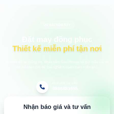
ƯU ĐÃI HÔM NAY
Đặt may đồng phục
Thiết kế miễn phí tận nơi
Anh/chị để lại thông tin, nhân viên Gạo House sẽ gửi mẫu vải và
áo mẫu tận nơi để trải nghiệm hoàn toàn miễn phí.
HOTLINE TƯ VẤN
0886883555
Nhận báo giá và tư vấn