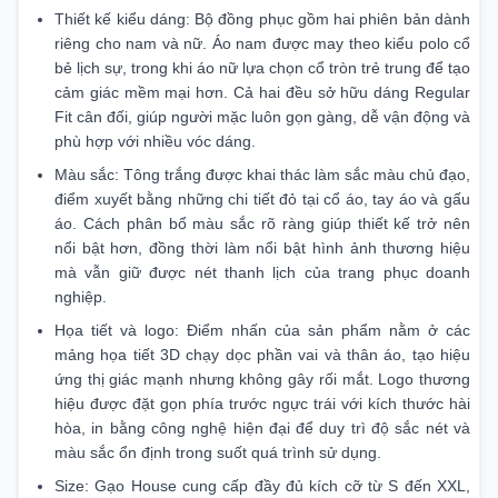
Thiết kế kiểu dáng: Bộ đồng phục gồm hai phiên bản dành
riêng cho nam và nữ. Áo nam được may theo kiểu polo cổ
bẻ lịch sự, trong khi áo nữ lựa chọn cổ tròn trẻ trung để tạo
cảm giác mềm mại hơn. Cả hai đều sở hữu dáng Regular
Fit cân đối, giúp người mặc luôn gọn gàng, dễ vận động và
phù hợp với nhiều vóc dáng.
Màu sắc: Tông trắng được khai thác làm sắc màu chủ đạo,
điểm xuyết bằng những chi tiết đỏ tại cổ áo, tay áo và gấu
áo. Cách phân bổ màu sắc rõ ràng giúp thiết kế trở nên
nổi bật hơn, đồng thời làm nổi bật hình ảnh thương hiệu
mà vẫn giữ được nét thanh lịch của trang phục doanh
nghiệp.
Họa tiết và logo: Điểm nhấn của sản phẩm nằm ở các
mảng họa tiết 3D chạy dọc phần vai và thân áo, tạo hiệu
ứng thị giác mạnh nhưng không gây rối mắt. Logo thương
hiệu được đặt gọn phía trước ngực trái với kích thước hài
hòa, in bằng công nghệ hiện đại để duy trì độ sắc nét và
màu sắc ổn định trong suốt quá trình sử dụng.
Size: Gạo House cung cấp đầy đủ kích cỡ từ S đến XXL,