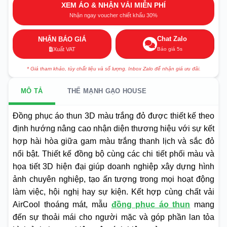
XEM ÁO & NHẬN VẢI MIỄN PHÍ
Nhận ngay voucher chiết khấu 30%
Chat Zalo
NHẬN BÁO GIÁ
Báo giá 5s
Xuất VAT
* Giá tham khảo, tùy chất liệu và số lượng. Inbox Zalo để nhận giá ưu đãi.
MÔ TẢ
THẾ MẠNH GẠO HOUSE
Đồng phục áo thun 3D màu trắng đỏ được thiết kế theo
định hướng nâng cao nhận diện thương hiệu với sự kết
hợp hài hòa giữa gam màu trắng thanh lịch và sắc đỏ
nổi bật. Thiết kế đồng bộ cùng các chi tiết phối màu và
họa tiết 3D hiện đại giúp doanh nghiệp xây dựng hình
ảnh chuyên nghiệp, tạo ấn tượng trong mọi hoạt động
làm việc, hội nghị hay sự kiện. Kết hợp cùng chất vải
AirCool thoáng mát, mẫu
đồng phục áo thun
mang
đến sự thoải mái cho người mặc và góp phần lan tỏa