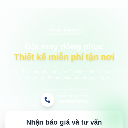
ƯU ĐÃI HÔM NAY
Đặt may đồng phục
Thiết kế miễn phí tận nơi
Anh/chị để lại thông tin, nhân viên Gạo House sẽ gửi mẫu vải và
áo mẫu tận nơi để trải nghiệm hoàn toàn miễn phí.
HOTLINE TƯ VẤN
0886883555
Nhận báo giá và tư vấn