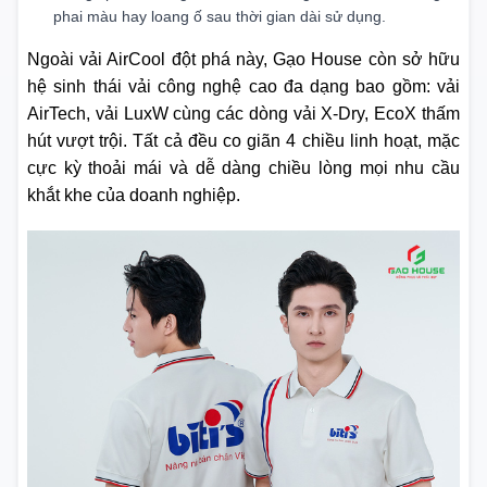
phai màu hay loang ố sau thời gian dài sử dụng.
Ngoài vải AirCool đột phá này, Gạo House còn sở hữu
hệ sinh thái vải công nghệ cao đa dạng bao gồm: vải
AirTech, vải LuxW cùng các dòng vải X-Dry, EcoX thấm
hút vượt trội. Tất cả đều co giãn 4 chiều linh hoạt, mặc
cực kỳ thoải mái và dễ dàng chiều lòng mọi nhu cầu
khắt khe của doanh nghiệp.