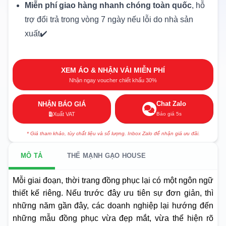
Miễn phí giao hàng nhanh chóng toàn quốc
, hỗ
trợ đổi trả trong vòng 7 ngày nếu lỗi do nhà sản
xuất✔️
XEM ÁO & NHẬN VẢI MIỄN PHÍ
Nhận ngay voucher chiết khấu 30%
Chat Zalo
NHẬN BÁO GIÁ
Báo giá 5s
Xuất VAT
* Giá tham khảo, tùy chất liệu và số lượng. Inbox Zalo để nhận giá ưu đãi.
MÔ TẢ
THẾ MẠNH GẠO HOUSE
Mỗi giai đoạn, thời trang đồng phục lại có một ngôn ngữ
thiết kế riêng. Nếu trước đây ưu tiên sự đơn giản, thì
những năm gần đây, các doanh nghiệp lại hướng đến
những mẫu đồng phục vừa đẹp mắt, vừa thể hiện rõ