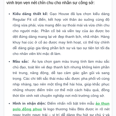
vinh trọn vẹn nét chỉn chu cho nhân sự công sở:
Kiểu dáng thiết kế:
Gạo House đã lựa chọn kiểu dáng
Regular Fit cổ điển, kết hợp với thân áo suông cùng độ
rộng vừa phải, vừa mang đến sự thoải mái và vừa chỉn chu
cho người mặc. Phần cổ bẻ và viền tay của áo được bo
dệt đứng dáng mang lại vẻ đẹp thanh lịch, nhã nhặn. Hàng
khuy hai cúc ở cổ áo được may linh hoạt, có thể tùy chỉnh
dễ dàng giúp gia tăng phần lịch sự và tạo sự tiện lợi tối đa
cho nhân viên khi mặc đi làm.
Màu sắc:
Áo lựa chọn gam màu trung tính làm màu sắc
chủ đạo, toát lên vẻ đẹp thanh lịch nhưng không kém phần
trẻ trung, năng động, dễ tạo cảm giác gần gũi và sang
trọng. Các chi tiết sắc thái màu sắc được pha phối vô cùng
nhịp nhàng, tạo nên một tổng thể hài hòa, giúp khắc phục
những nhược điểm trên cơ thể một cách hiệu quả, đồng
thời tôn vinh nét chuyên nghiệp nơi môi trường công sở.
Hình in nhận diện:
Điểm nhấn nổi bật trên mẫu
áo thun
polo đồng phục
là logo thương hiệu Bitis được in rõ nét
ngay trước ngực trái – vị trí dễ dàng thu hút sự chú ý và