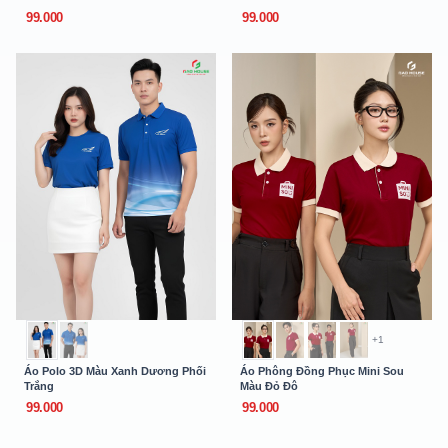
99.000
99.000
+1
Áo Polo 3D Màu Xanh Dương Phối
Áo Phông Đồng Phục Mini Sou
Trắng
Màu Đỏ Đô
99.000
99.000