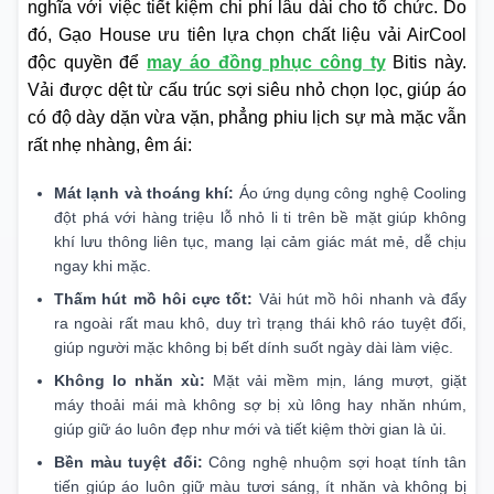
nghĩa với việc tiết kiệm chi phí lâu dài cho tổ chức. Do
đó, Gạo House ưu tiên lựa chọn chất liệu vải AirCool
độc quyền để
may áo đồng phục công ty
Bitis này.
Vải được dệt từ cấu trúc sợi siêu nhỏ chọn lọc, giúp áo
có độ dày dặn vừa vặn, phẳng phiu lịch sự mà mặc vẫn
rất nhẹ nhàng, êm ái:
Mát lạnh và thoáng khí:
Áo ứng dụng công nghệ Cooling
đột phá với hàng triệu lỗ nhỏ li ti trên bề mặt giúp không
khí lưu thông liên tục, mang lại cảm giác mát mẻ, dễ chịu
ngay khi mặc.
Thấm hút mồ hôi cực tốt:
Vải hút mồ hôi nhanh và đẩy
ra ngoài rất mau khô, duy trì trạng thái khô ráo tuyệt đối,
giúp người mặc không bị bết dính suốt ngày dài làm việc.
Không lo nhăn xù:
Mặt vải mềm mịn, láng mượt, giặt
máy thoải mái mà không sợ bị xù lông hay nhăn nhúm,
giúp giữ áo luôn đẹp như mới và tiết kiệm thời gian là ủi.
Bền màu tuyệt đối:
Công nghệ nhuộm sợi hoạt tính tân
tiến giúp áo luôn giữ màu tươi sáng, ít nhăn và không bị