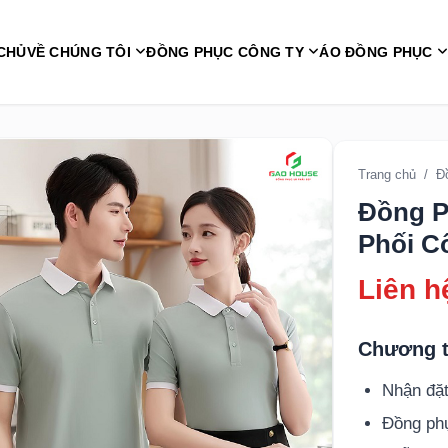
CHỦ
VỀ CHÚNG TÔI
ĐỒNG PHỤC CÔNG TY
ÁO ĐỒNG PHỤC
Trang chủ
/
Đ
Đồng P
Phối C
Liên h
Chương t
Nhận đặt
Đồng p