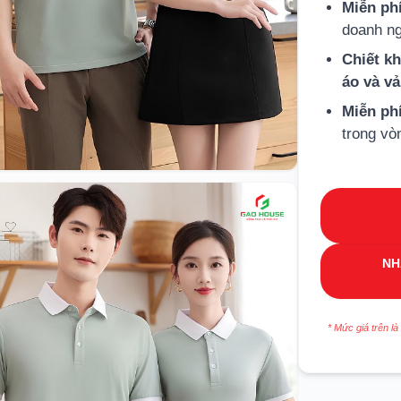
Miễn phí
doanh ng
Chiết k
áo và v
Miễn ph
trong vò
NH
* Mức giá trên là