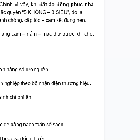
Chính vì vậy, khi
đặt áo đồng phục nhà
ặc quyền “5 KHÔNG – 3 SIÊU”, đó là:
nh chóng, cấp tốc – cam kết đúng hẹn.
àng cầm – nắm – mặc thử trước khi chốt
ơn hàng số lượng lớn.
ên nghiệp theo bộ nhận diện thương hiệu.
inh chi phí ẩn.
c dễ dàng hạch toán sổ sách.
t hoặc sai kích thước.