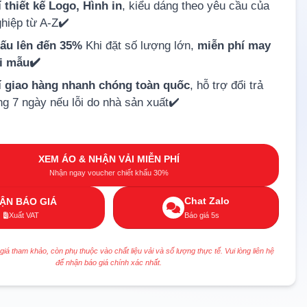
 thiết kế Logo, Hình in
, kiểu dáng theo yêu cầu của
hiệp từ A-Z✔️
hấu lên đến 35%
Khi đặt số lượng lớn,
miễn phí may
ải mẫu✔️
í giao hàng nhanh chóng toàn quốc
, hỗ trợ đổi trả
ng 7 ngày nếu lỗi do nhà sản xuất✔️
XEM ÁO & NHẬN VẢI MIỄN PHÍ
Nhận ngay voucher chiết khấu 30%
Chat Zalo
ẬN BÁO GIÁ
Xuất VAT
Báo giá 5s
 giá tham khảo, còn phụ thuộc vào chất liệu vải và số lượng thực tế. Vui lòng liên hệ
để nhận báo giá chính xác nhất.