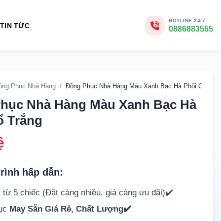
HOTLINE 24/7
TIN TỨC
0886883555
ồng Phục Nhà Hàng
/
Đồng Phục Nhà Hàng Màu Xanh Bạc Hà Phối Cổ Trắ
hục Nhà Hàng Màu Xanh Bạc Hà
ổ Trắng
ệ
rình hấp dẫn:
 từ 5 chiếc (Đặt càng nhiều, giá càng ưu đãi)✔️
hục
May Sẵn Giá Rẻ, Chất Lượng✔️