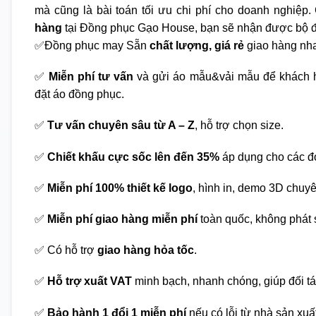
mà cũng là bài toán tối ưu chi phí cho doanh nghiệp. 
hàng
tại Đồng phục Gạo House, bạn sẽ nhận được bộ đ
✅Đồng phục may Sẵn
chất lượng, giá rẻ
giao hàng nha
✅
Miễn phí tư vấn
và gửi áo mẫu&vải mẫu để khách h
đặt áo đồng phục.
✅
Tư vấn chuyên sâu từ A – Z
, hỗ trợ chọn size.
✅
Chiết khấu cực sốc lên đến 35%
áp dụng cho các đ
✅
Miễn phí 100% thiết kế logo
, hình in, demo 3D chuy
✅
Miễn phí giao hàng miễn phí
toàn quốc, không phát s
✅ Có hỗ trợ
giao hàng hỏa tốc
.
✅
Hỗ trợ xuất VAT
minh bạch, nhanh chóng, giúp đối tá
✅
Bảo hành 1 đổi 1 miễn phí
nếu có lỗi từ nhà sản xuấ