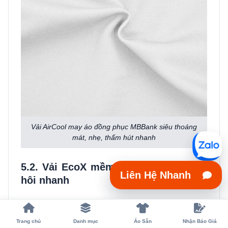
Vải AirCool may áo đồng phục MBBank siêu thoáng
mát, nhẹ, thấm hút nhanh
5.2. Vải EcoX mềm mại, thấm hút mồ
Liên Hệ Nhanh
hôi nhanh
Vải EcoX (cotton 4 chiều) có độ mềm mại cao, thoáng
khí và khả năng thấm hút mồ hôi vượt trội nhờ được
Trang chủ
Danh mục
Áo Sẵn
Nhận Báo Giá
dệt từ sợi bông 100% tự nhiên. Chất vải co giãn linh