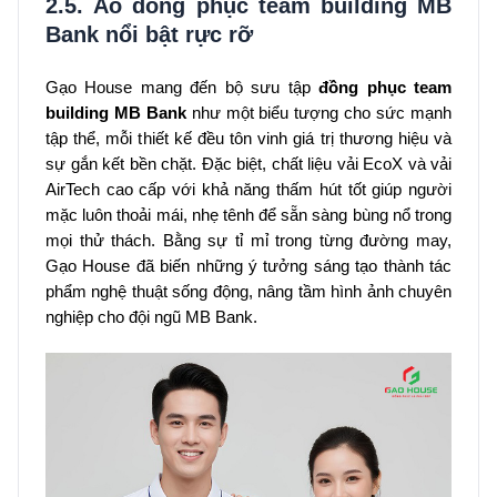
2.5. Áo đồng phục team building MB
Bank nổi bật rực rỡ
Gạo House mang đến bộ sưu tập
đồng phục team
building MB Bank
như một biểu tượng cho sức mạnh
tập thể, mỗi thiết kế đều tôn vinh giá trị thương hiệu và
sự gắn kết bền chặt. Đặc biệt, chất liệu vải EcoX và vải
AirTech cao cấp với khả năng thấm hút tốt giúp người
mặc luôn thoải mái, nhẹ tênh để sẵn sàng bùng nổ trong
mọi thử thách. Bằng sự tỉ mỉ trong từng đường may,
Gạo House đã biến những ý tưởng sáng tạo thành tác
phẩm nghệ thuật sống động, nâng tầm hình ảnh chuyên
nghiệp cho đội ngũ MB Bank.