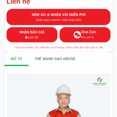
Liên hệ
XEM ÁO & NHẬN VẢI MIỄN PHÍ
Nhận ngay voucher chiết khấu 30%
Chat Zalo
NHẬN BÁO GIÁ
Báo giá 5s
Xuất VAT
* Giá tham khảo, tùy chất liệu và số lượng. Inbox Zalo để nhận giá ưu đãi.
MÔ TẢ
THẾ MẠNH GẠO HOUSE