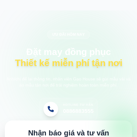
ƯU ĐÃI HÔM NAY
Đặt may đồng phục
Thiết kế miễn phí tận nơi
Anh/chị để lại thông tin, nhân viên Gạo House sẽ gửi mẫu vải và
áo mẫu tận nơi để trải nghiệm hoàn toàn miễn phí.
HOTLINE TƯ VẤN
0886883555
Nhận báo giá và tư vấn