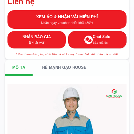
Liên hệ
XEM ÁO & NHẬN VẢI MIỄN PHÍ
Nhận ngay voucher chiết khấu 30%
Chat Zalo
NHẬN BÁO GIÁ
Báo giá 5s
Xuất VAT
* Giá tham khảo, tùy chất liệu và số lượng. Inbox Zalo để nhận giá ưu đãi.
MÔ TẢ
THẾ MẠNH GẠO HOUSE