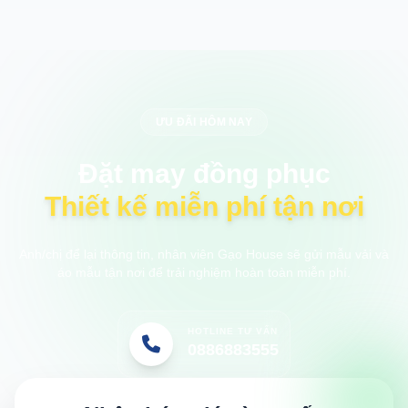
ƯU ĐÃI HÔM NAY
Đặt may đồng phục
Thiết kế miễn phí tận nơi
Anh/chị để lại thông tin, nhân viên Gạo House sẽ gửi mẫu vải và
áo mẫu tận nơi để trải nghiệm hoàn toàn miễn phí.
HOTLINE TƯ VẤN
0886883555