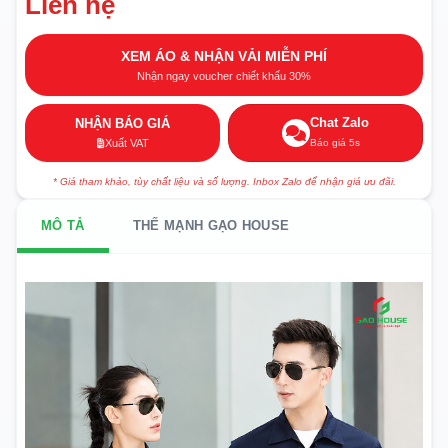
Liên hệ
XEM ÁO & NHẬN VẢI MIỄN PHÍ
Nhận ngay voucher chiết khấu 30%
Chat Zalo
NHẬN BÁO GIÁ
Báo giá 5s
Xuất VAT
* Giá tham khảo, tùy chất liệu và số lượng. Inbox Zalo để nhận giá ưu đãi.
MÔ TẢ
THẾ MẠNH GẠO HOUSE