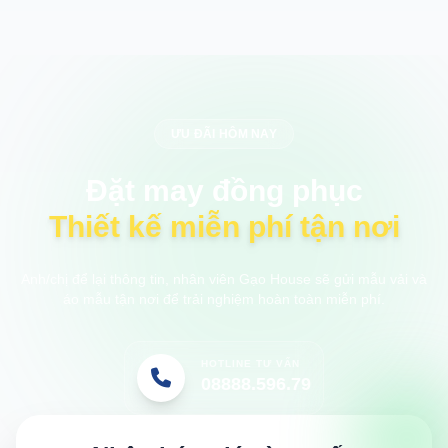
ƯU ĐÃI HÔM NAY
Đặt may đồng phục
Thiết kế miễn phí tận nơi
Anh/chị để lại thông tin, nhân viên Gạo House sẽ gửi mẫu vải và
áo mẫu tận nơi để trải nghiệm hoàn toàn miễn phí.
HOTLINE TƯ VẤN
08888.596.79