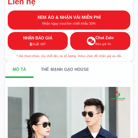
Liên hệ
XEM ÁO & NHẬN VẢI MIỄN PHÍ
Nhận ngay voucher chiết khấu 30%
Chat Zalo
NHẬN BÁO GIÁ
Báo giá 5s
Xuất VAT
* Giá tham khảo, tùy chất liệu và số lượng. Inbox Zalo để nhận giá ưu đãi.
MÔ TẢ
THẾ MẠNH GẠO HOUSE