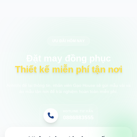
ƯU ĐÃI HÔM NAY
Đặt may đồng phục
Thiết kế miễn phí tận nơi
Anh/chị để lại thông tin, nhân viên Gạo House sẽ gửi mẫu vải và
áo mẫu tận nơi để trải nghiệm hoàn toàn miễn phí.
HOTLINE TƯ VẤN
0886883555