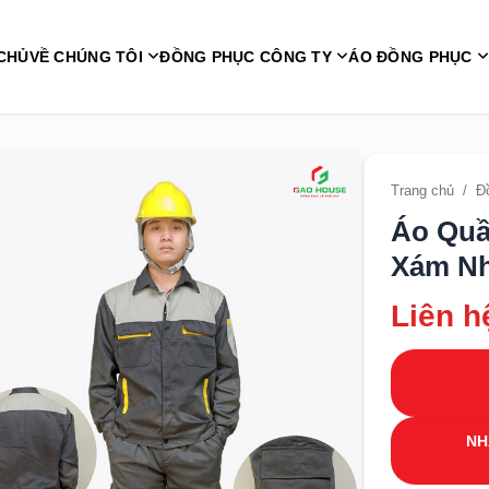
CHỦ
VỀ CHÚNG TÔI
ĐỒNG PHỤC CÔNG TY
ÁO ĐỒNG PHỤC
Trang chủ
/
Đ
Áo Quầ
Xám Nh
Liên h
NH