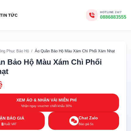
HOTLINE 24/7
TIN TỨC
0886883555
ồng Phục Bảo Hộ
/
Áo Quần Bảo Hộ Màu Xám Chì Phối Xám Nhạt
n Bảo Hộ Màu Xám Chì Phối
ạt
ệ
XEM ÁO & NHẬN VẢI MIỄN PHÍ
Nhận ngay voucher chiết khấu 30%
Chat Zalo
ẬN BÁO GIÁ
Xuất VAT
Báo giá 5s