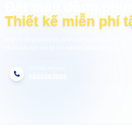
Đặt may đồng phụ
Thiết kế miễn phí t
Anh/chị để lại thông tin, nhân viên Gạo House sẽ gửi 
và áo mẫu tận nơi để trải nghiệm hoàn toàn miễn phí.
HOTLINE TƯ VẤN
0886883555