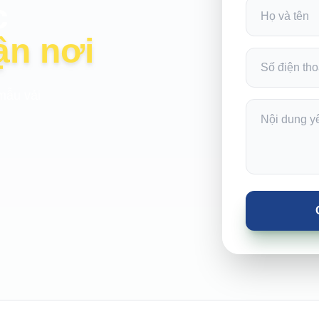
c
ận nơi
mẫu vải