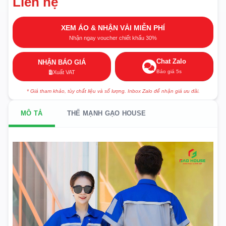
Liên hệ
XEM ÁO & NHẬN VẢI MIỄN PHÍ
Nhận ngay voucher chiết khấu 30%
Chat Zalo
NHẬN BÁO GIÁ
Báo giá 5s
Xuất VAT
* Giá tham khảo, tùy chất liệu và số lượng. Inbox Zalo để nhận giá ưu đãi.
MÔ TẢ
THẾ MẠNH GẠO HOUSE