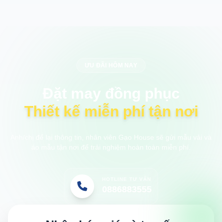
ƯU ĐÃI HÔM NAY
Đặt may đồng phục
Thiết kế miễn phí tận nơi
Anh/chị để lại thông tin, nhân viên Gạo House sẽ gửi mẫu vải và
áo mẫu tận nơi để trải nghiệm hoàn toàn miễn phí.
HOTLINE TƯ VẤN
0886883555