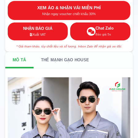
XEM ÁO & NHẬN VẢI MIỄN PHÍ
Nhận ngay voucher chiết khấu 30%
Chat Zalo
NHẬN BÁO GIÁ
Báo giá 5s
Xuất VAT
* Giá tham khảo, tùy chất liệu và số lượng. Inbox Zalo để nhận giá ưu đãi.
MÔ TẢ
THẾ MẠNH GẠO HOUSE