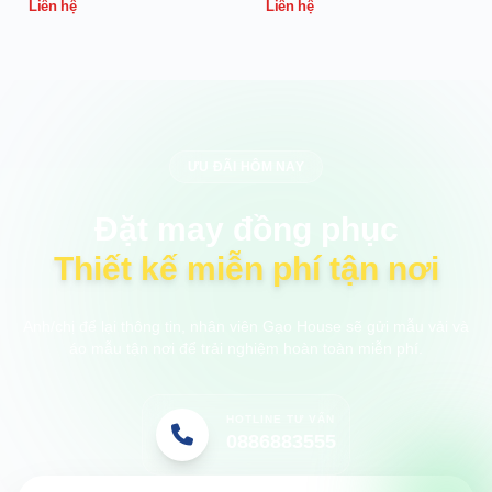
Liên hệ
Liên hệ
ƯU ĐÃI HÔM NAY
Đặt may đồng phục
Thiết kế miễn phí tận nơi
Anh/chị để lại thông tin, nhân viên Gạo House sẽ gửi mẫu vải và
áo mẫu tận nơi để trải nghiệm hoàn toàn miễn phí.
HOTLINE TƯ VẤN
0886883555