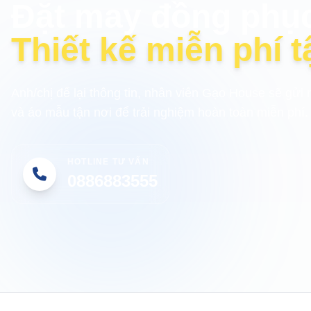
Đặt may đồng phụ
Thiết kế miễn phí t
Anh/chị để lại thông tin, nhân viên Gạo House sẽ gửi 
và áo mẫu tận nơi để trải nghiệm hoàn toàn miễn phí.
HOTLINE TƯ VẤN
0886883555