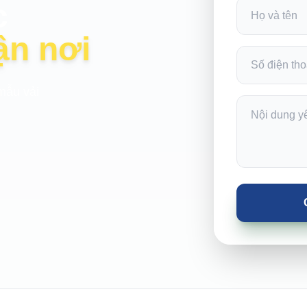
c
ận nơi
mẫu vải