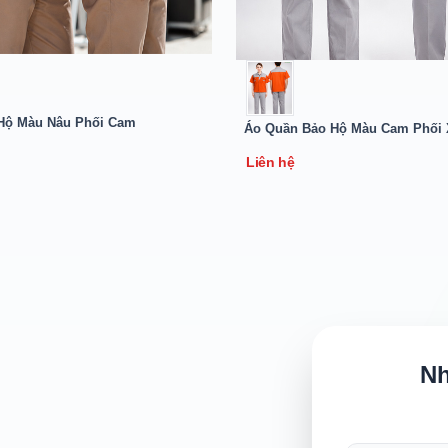
Hộ Màu Nâu Phối Cam
Áo Quần Bảo Hộ Màu Cam Phối
Liên hệ
Nh