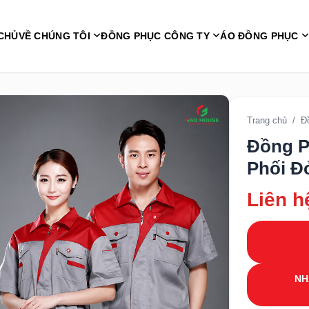
CHỦ
VỀ CHÚNG TÔI
ĐỒNG PHỤC CÔNG TY
ÁO ĐỒNG PHỤC
Trang chủ
/
Đ
Đồng P
Phối Đ
Liên h
NH