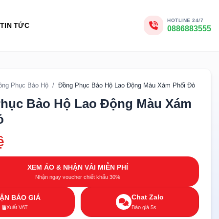
HOTLINE 24/7
TIN TỨC
0886883555
ồng Phục Bảo Hộ
/
Đồng Phục Bảo Hộ Lao Động Màu Xám Phối Đỏ
hục Bảo Hộ Lao Động Màu Xám
ỏ
ệ
XEM ÁO & NHẬN VẢI MIỄN PHÍ
Nhận ngay voucher chiết khấu 30%
Chat Zalo
ẬN BÁO GIÁ
Xuất VAT
Báo giá 5s