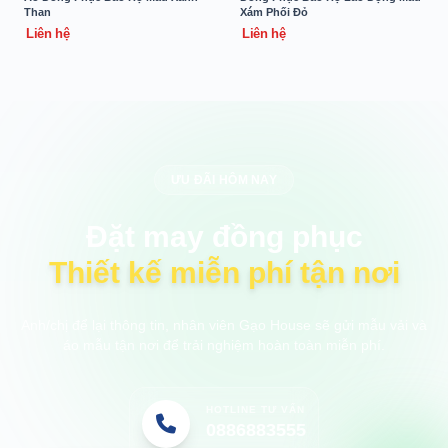
Than
Xám Phối Đỏ
Liên hệ
Liên hệ
ƯU ĐÃI HÔM NAY
Đặt may đồng phục
Thiết kế miễn phí tận nơi
Anh/chị để lại thông tin, nhân viên Gạo House sẽ gửi mẫu vải và
áo mẫu tận nơi để trải nghiệm hoàn toàn miễn phí.
HOTLINE TƯ VẤN
0886883555