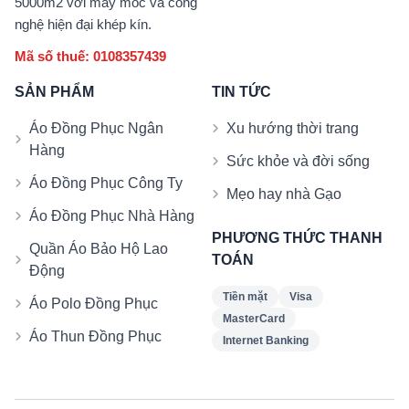
5000m2 với máy móc và công
nghệ hiện đại khép kín.
Mã số thuế: 0108357439
SẢN PHẨM
TIN TỨC
Áo Đồng Phục Ngân
Xu hướng thời trang
Hàng
Sức khỏe và đời sống
Áo Đồng Phục Công Ty
Mẹo hay nhà Gạo
Áo Đồng Phục Nhà Hàng
PHƯƠNG THỨC THANH
Quần Áo Bảo Hộ Lao
TOÁN
Động
Tiền mặt
Visa
Áo Polo Đồng Phục
MasterCard
Áo Thun Đồng Phục
Internet Banking