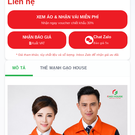
Liên hệ
XEM ÁO & NHẬN VẢI MIỄN PHÍ
Nhận ngay voucher chiết khấu 30%
Chat Zalo
NHẬN BÁO GIÁ
Báo giá 5s
Xuất VAT
* Giá tham khảo, tùy chất liệu và số lượng. Inbox Zalo để nhận giá ưu đãi.
MÔ TẢ
THẾ MẠNH GẠO HOUSE