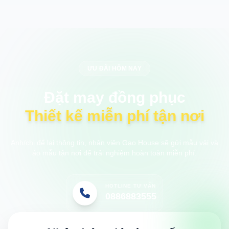
ƯU ĐÃI HÔM NAY
Đặt may đồng phục
Thiết kế miễn phí tận nơi
Anh/chị để lại thông tin, nhân viên Gạo House sẽ gửi mẫu vải và
áo mẫu tận nơi để trải nghiệm hoàn toàn miễn phí.
HOTLINE TƯ VẤN
0886883555