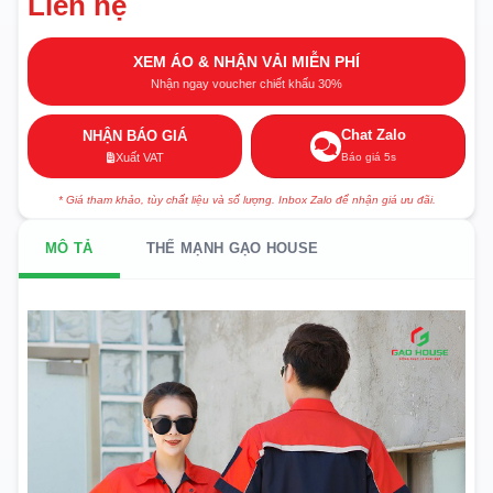
Liên hệ
XEM ÁO & NHẬN VẢI MIỄN PHÍ
Nhận ngay voucher chiết khấu 30%
Chat Zalo
NHẬN BÁO GIÁ
Báo giá 5s
Xuất VAT
* Giá tham khảo, tùy chất liệu và số lượng. Inbox Zalo để nhận giá ưu đãi.
MÔ TẢ
THẾ MẠNH GẠO HOUSE