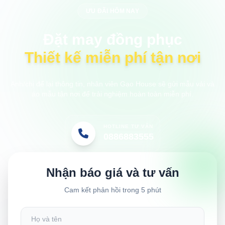
ƯU ĐÃI HÔM NAY
Đặt may đồng phục
Thiết kế miễn phí tận nơi
Anh/chị để lại thông tin, nhân viên Gạo House sẽ gửi mẫu vải và
áo mẫu tận nơi để trải nghiệm hoàn toàn miễn phí.
HOTLINE TƯ VẤN
0886883555
Nhận báo giá và tư vấn
Cam kết phản hồi trong 5 phút