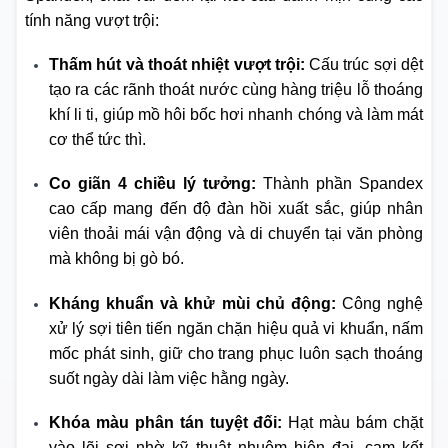
tính năng vượt trội:
Thấm hút và thoát nhiệt vượt trội:
Cấu trúc sợi dệt
tạo ra các rãnh thoát nước cùng hàng triệu lỗ thoáng
khí li ti, giúp mồ hôi bốc hơi nhanh chóng và làm mát
cơ thể tức thì.
Co giãn 4 chiều lý tưởng:
Thành phần Spandex
cao cấp mang đến độ đàn hồi xuất sắc, giúp nhân
viên thoải mái vận động và di chuyển tại văn phòng
mà không bị gò bó.
Kháng khuẩn và khử mùi chủ động:
Công nghệ
xử lý sợi tiên tiến ngăn chặn hiệu quả vi khuẩn, nấm
mốc phát sinh, giữ cho trang phục luôn sạch thoáng
suốt ngày dài làm việc hằng ngày.
Khóa màu phân tán tuyệt đối:
Hạt màu bám chặt
vào lõi sợi nhờ kỹ thuật nhuộm hiện đại, cam kết