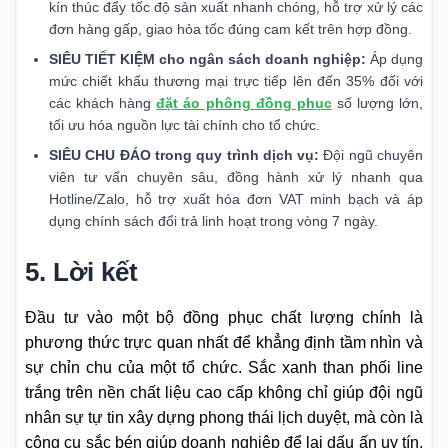
kín thúc đẩy tốc độ sản xuất nhanh chóng, hỗ trợ xử lý các
đơn hàng gấp, giao hỏa tốc đúng cam kết trên hợp đồng.
SIÊU TIẾT KIỆM cho ngân sách doanh nghiệp:
Áp dụng
mức chiết khấu thương mại trực tiếp lên đến 35% đối với
các khách hàng
đặt áo phông đồng phục
số lượng lớn,
tối ưu hóa nguồn lực tài chính cho tổ chức.
SIÊU CHU ĐÁO trong quy trình dịch vụ:
Đội ngũ chuyên
viên tư vấn chuyên sâu, đồng hành xử lý nhanh qua
Hotline/Zalo, hỗ trợ xuất hóa đơn VAT minh bạch và áp
dụng chính sách đổi trả linh hoạt trong vòng 7 ngày.
5. Lời kết
Đầu tư vào một bộ đồng phục chất lượng chính là
phương thức trực quan nhất để khẳng định tầm nhìn và
sự chỉn chu của một tổ chức. Sắc xanh than phối line
trắng trên nền chất liệu cao cấp không chỉ giúp đội ngũ
nhân sự tự tin xây dựng phong thái lịch duyệt, mà còn là
công cụ sắc bén giúp doanh nghiệp để lại dấu ấn uy tín,