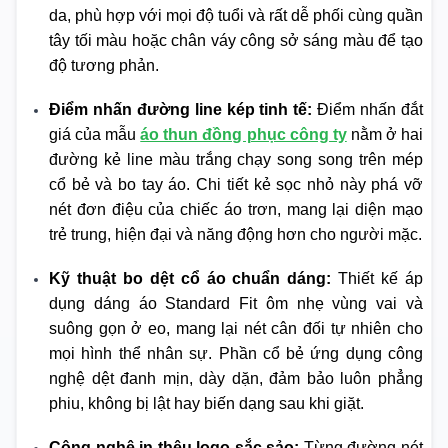
da, phù hợp với mọi độ tuổi và rất dễ phối cùng quần
tây tối màu hoặc chân váy công sở sáng màu để tạo
độ tương phản.
Điểm nhấn đường line kép tinh tế:
Điểm nhấn đắt
giá của mẫu
áo thun đồng phục công ty
nằm ở hai
đường kẻ line màu trắng chạy song song trên mép
cổ bẻ và bo tay áo. Chi tiết kẻ sọc nhỏ này phá vỡ
nét đơn điệu của chiếc áo trơn, mang lại diện mạo
trẻ trung, hiện đại và năng động hơn cho người mặc.
Kỹ thuật bo dệt cổ áo chuẩn dáng:
Thiết kế áp
dụng dáng áo Standard Fit ôm nhẹ vùng vai và
suông gọn ở eo, mang lại nét cân đối tự nhiên cho
mọi hình thể nhân sự. Phần cổ bẻ ứng dụng công
nghệ dệt đanh mịn, dày dặn, đảm bảo luôn phẳng
phiu, không bị lật hay biến dạng sau khi giặt.
Công nghệ in thêu logo sắc sảo:
Từng đường nét