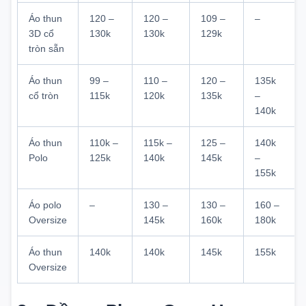
Áo thun
120 –
120 –
109 –
–
3D cổ
130k
130k
129k
tròn sẵn
Áo thun
99 –
110 –
120 –
135k
cổ tròn
115k
120k
135k
–
140k
Áo thun
110k –
115k –
125 –
140k
Polo
125k
140k
145k
–
155k
Áo polo
–
130 –
130 –
160 –
Oversize
145k
160k
180k
Áo thun
140k
140k
145k
155k
Oversize