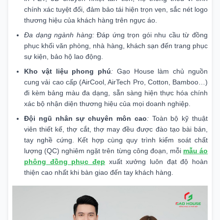
chính xác tuyệt đối, đảm bảo tái hiện trọn vẹn, sắc nét logo
thương hiệu của khách hàng trên ngực áo.
Đa dạng ngành hàng:
Đáp ứng trọn gói nhu cầu từ đồng
phục khối văn phòng, nhà hàng, khách sạn đến trang phục
sự kiện, bảo hộ lao động.
Kho vật liệu phong phú
:
Gạo House làm chủ nguồn
cung vải cao cấp (AirCool, AirTech Pro, Cotton, Bamboo…)
đi kèm bảng màu đa dạng, sẵn sàng hiện thực hóa chính
xác bộ nhận diện thương hiệu của mọi doanh nghiệp.
Đội ngũ nhân sự chuyên môn cao
:
Toàn bộ kỹ thuật
viên thiết kế, thợ cắt, thợ may đều được đào tạo bài bản,
tay nghề cứng. Kết hợp cùng quy trình kiểm soát chất
lượng (QC) nghiêm ngặt trên từng công đoạn, mỗi
mẫu áo
phông đồng phục đẹp
xuất xưởng luôn đạt độ hoàn
thiện cao nhất khi bàn giao đến tay khách hàng.