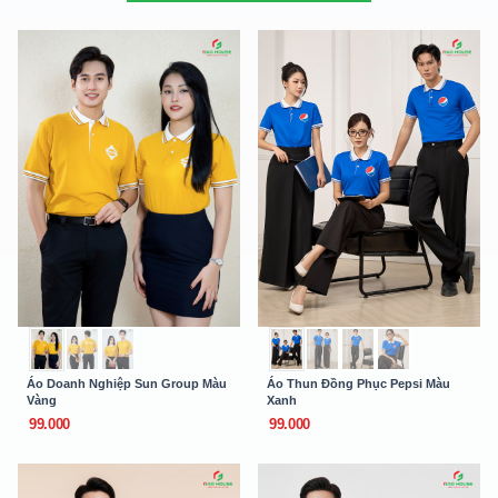
Áo Doanh Nghiệp Sun Group Màu
Áo Thun Đồng Phục Pepsi Màu
Vàng
Xanh
99.000
99.000