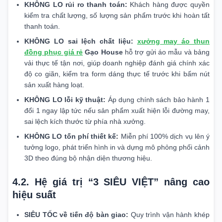
KHÔNG LO rủi ro thanh toán:
Khách hàng được quyền
kiểm tra chất lượng, số lượng sản phẩm trước khi hoàn tất
thanh toán.
KHÔNG LO sai lệch chất liệu:
xưởng may áo thun
đồng phục giá rẻ
Gạo House
hỗ trợ gửi áo mẫu và bảng
vải thực tế tận nơi, giúp doanh nghiệp đánh giá chính xác
độ co giãn, kiểm tra form dáng thực tế trước khi bấm nút
sản xuất hàng loạt.
KHÔNG LO lỗi kỹ thuật:
Áp dụng chính sách bảo hành 1
đổi 1 ngay lập tức nếu sản phẩm xuất hiện lỗi đường may,
sai lệch kích thước từ phía nhà xưởng.
KHÔNG LO tốn phí thiết kế:
Miễn phí 100% dịch vụ lên ý
tưởng logo, phát triển hình in và dựng mô phỏng phối cảnh
3D theo đúng bộ nhận diện thương hiệu.
4.2. Hệ giá trị “3 SIÊU VIỆT” nâng cao
hiệu suất
SIÊU TỐC về tiến độ bàn giao:
Quy trình vận hành khép