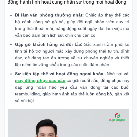
đồng hành linh hoạt cùng nhân sự trong mọi hoạt động:
Đi làm văn phòng thường nhật:
Chiếc áo thay thế các
bộ cánh công sở gò bó, giúp đội ngũ nhân viên duy trì
trạng thái thoải mái, năng động suốt ngày dài làm việc mà
vẫn bảo đảm tính lịch sự, chỉn chu cần có.
Gặp gỡ khách hàng và đối tác:
Sắc xanh trầm phối kẻ
tinh tế hỗ trợ người mặc xây dựng phong thái tự tin, đĩnh
đạc, dễ dàng tạo ấn tượng về sự chuyên nghiệp và thiết
lập niềm tin vững chắc trong các cuộc đàm phán.
Sự kiện tập thể và hoạt động ngoại khóa:
Nhờ sợi vải
may đồng phục cao cấp
co giãn xuất sắc, đồng phục này
đáp ứng hoàn hảo yêu cầu vận động tại các buổi
teambuilding, giúp hình ảnh tập thể luôn đồng bộ, gắn kết
và nổi bật.