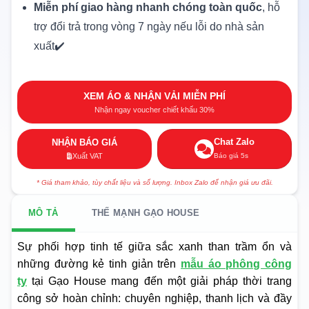
Miễn phí giao hàng nhanh chóng toàn quốc
, hỗ
trợ đổi trả trong vòng 7 ngày nếu lỗi do nhà sản
xuất✔️
XEM ÁO & NHẬN VẢI MIỄN PHÍ
Nhận ngay voucher chiết khấu 30%
Chat Zalo
NHẬN BÁO GIÁ
Báo giá 5s
Xuất VAT
* Giá tham khảo, tùy chất liệu và số lượng. Inbox Zalo để nhận giá ưu đãi.
MÔ TẢ
THẾ MẠNH GẠO HOUSE
Sự phối hợp tinh tế giữa sắc xanh than trầm ổn và
những đường kẻ tinh giản trên
mẫu áo phông công
ty
tại Gạo House mang đến một giải pháp thời trang
công sở hoàn chỉnh: chuyên nghiệp, thanh lịch và đầy