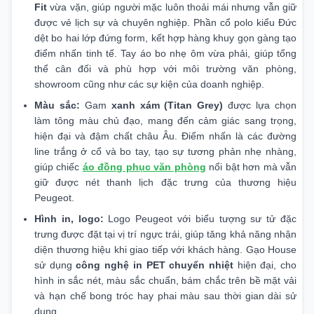
Fit
vừa vặn, giúp người mặc luôn thoải mái nhưng vẫn giữ
được vẻ lịch sự và chuyên nghiệp. Phần cổ polo kiểu Đức
dệt bo hai lớp đứng form, kết hợp hàng khuy gọn gàng tạo
điểm nhấn tinh tế. Tay áo bo nhẹ ôm vừa phải, giúp tổng
thể cân đối và phù hợp với môi trường văn phòng,
showroom cũng như các sự kiện của doanh nghiệp.
Màu sắc:
Gam
xanh xám (Titan Grey)
được lựa chọn
làm tông màu chủ đạo, mang đến cảm giác sang trọng,
hiện đại và đậm chất châu Âu. Điểm nhấn là các đường
line trắng ở cổ và bo tay, tạo sự tương phản nhẹ nhàng,
giúp chiếc
áo đồng phục văn phòng
nổi bật hơn mà vẫn
giữ được nét thanh lịch đặc trưng của thương hiệu
Peugeot.
Hình in, logo:
Logo Peugeot với biểu tượng sư tử đặc
trưng được đặt tại vị trí ngực trái, giúp tăng khả năng nhận
diện thương hiệu khi giao tiếp với khách hàng. Gạo House
sử dụng
công nghệ in PET chuyển nhiệt
hiện đại, cho
hình in sắc nét, màu sắc chuẩn, bám chắc trên bề mặt vải
và hạn chế bong tróc hay phai màu sau thời gian dài sử
dụng.