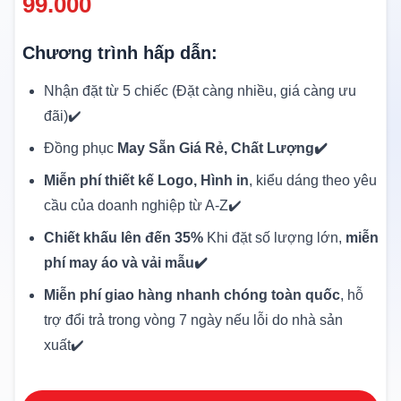
99.000
Chương trình hấp dẫn:
Nhận đặt từ 5 chiếc (Đặt càng nhiều, giá càng ưu
đãi)✔️
Đồng phục
May Sẵn Giá Rẻ, Chất Lượng✔️
Miễn phí thiết kế Logo, Hình in
, kiểu dáng theo yêu
cầu của doanh nghiệp từ A-Z✔️
Chiết khấu lên đến 35%
Khi đặt số lượng lớn,
miễn
phí may áo và vải mẫu✔️
Miễn phí giao hàng nhanh chóng toàn quốc
, hỗ
trợ đổi trả trong vòng 7 ngày nếu lỗi do nhà sản
xuất✔️