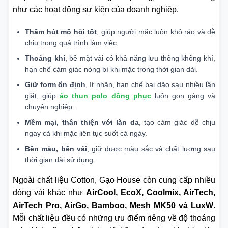
như các hoạt động sự kiện của doanh nghiệp.
Thấm hút mồ hôi tốt
, giúp người mặc luôn khô ráo và dễ
chịu trong quá trình làm việc.
Thoáng khí
, bề mặt vải có khả năng lưu thông không khí,
hạn chế cảm giác nóng bí khi mặc trong thời gian dài.
Giữ form ổn định
, ít nhăn, hạn chế bai dão sau nhiều lần
giặt, giúp
áo thun polo đồng phục
luôn gọn gàng và
chuyên nghiệp.
Mềm mại, thân thiện với làn da
, tạo cảm giác dễ chịu
ngay cả khi mặc liên tục suốt cả ngày.
Bền màu, bền vải
, giữ được màu sắc và chất lượng sau
thời gian dài sử dụng.
Ngoài chất liệu Cotton, Gạo House còn cung cấp nhiều
dòng vải khác như
AirCool, EcoX, Coolmix, AirTech,
AirTech Pro, AirGo, Bamboo, Mesh MK50 và LuxW
.
Mỗi chất liệu đều có những ưu điểm riêng về độ thoáng