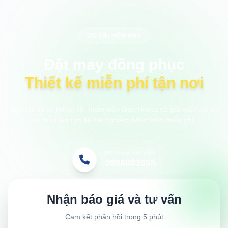
ƯU ĐÃI HÔM NAY
Đặt may đồng phục
Thiết kế miễn phí tận nơi
Anh/chị để lại thông tin, nhân viên Gạo House sẽ gửi mẫu vải và
áo mẫu tận nơi để trải nghiệm hoàn toàn miễn phí.
HOTLINE TƯ VẤN
0886883555
Nhận báo giá và tư vấn
Cam kết phản hồi trong 5 phút