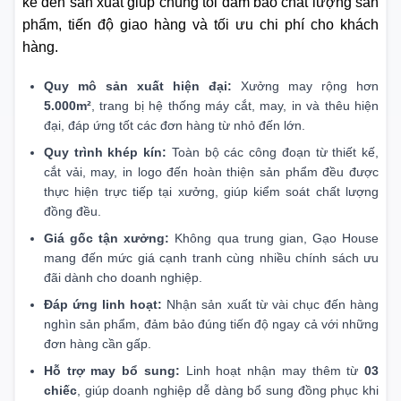
kế đến sản xuất giúp chúng tôi đảm bảo chất lượng sản
phẩm, tiến độ giao hàng và tối ưu chi phí cho khách
hàng.
Quy mô sản xuất hiện đại:
Xưởng may rộng hơn
5.000m²
, trang bị hệ thống máy cắt, may, in và thêu hiện
đại, đáp ứng tốt các đơn hàng từ nhỏ đến lớn.
Quy trình khép kín:
Toàn bộ các công đoạn từ thiết kế,
cắt vải, may, in logo đến hoàn thiện sản phẩm đều được
thực hiện trực tiếp tại xưởng, giúp kiểm soát chất lượng
đồng đều.
Giá gốc tận xưởng:
Không qua trung gian, Gạo House
mang đến mức giá cạnh tranh cùng nhiều chính sách ưu
đãi dành cho doanh nghiệp.
Đáp ứng linh hoạt:
Nhận sản xuất từ vài chục đến hàng
nghìn sản phẩm, đảm bảo đúng tiến độ ngay cả với những
đơn hàng cần gấp.
Hỗ trợ may bổ sung:
Linh hoạt nhận may thêm từ
03
chiếc
, giúp doanh nghiệp dễ dàng bổ sung đồng phục khi