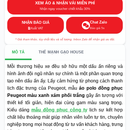
XEM ÁO & NHẬN VẢI MIỄN PHÍ
Nhận ngay voucher chiết khấu 30%
Chat Zalo
NHẬN BÁO GIÁ
Báo giá 5s
Xuất VAT
* Giá tham khảo, tùy chất liệu và số lượng. Inbox Zalo để nhận giá ưu đãi.
MÔ TẢ
THẾ MẠNH GẠO HOUSE
Mỗi thương hiệu xe đều sở hữu một dấu ấn riêng và
hình ảnh đội ngũ nhân sự chính là một phần quan trọng
tạo nên dấu ấn ấy. Lấy cảm hứng từ phong cách thanh
lịch đặc trưng của Peugeot, mẫu
áo polo đồng phục
Peugeot màu xanh xám phối trắng
gây ấn tượng với
thiết kế tối giản, hiện đại cùng gam màu sang trọng.
Kiểu dáng
mẫu đồng phục công ty
lịch sự kết hợp
chất liệu thoáng mát giúp nhân viên luôn tự tin, chuyên
nghiệp trong mọi hoạt động từ tư vấn khách hàng, trưng