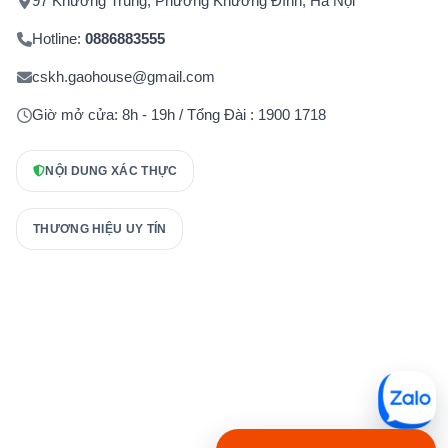
97 Khương Trung, Phường Khương Đình, Hà Nội
Hotline:
0886883555
cskh.gaohouse@gmail.com
Giờ mở cửa: 8h - 19h / Tổng Đài : 1900 1718
NỘI DUNG XÁC THỰC
THƯƠNG HIỆU UY TÍN