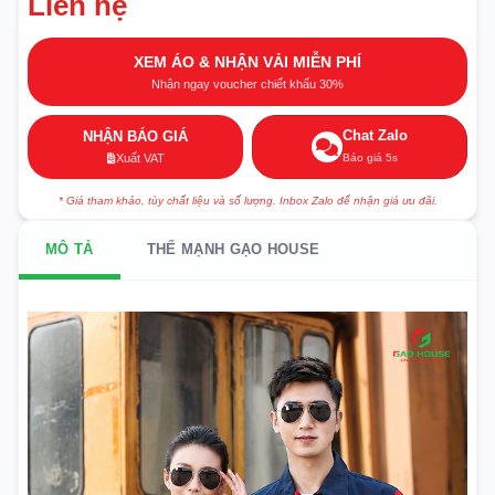
Liên hệ
XEM ÁO & NHẬN VẢI MIỄN PHÍ
Nhận ngay voucher chiết khấu 30%
Chat Zalo
NHẬN BÁO GIÁ
Báo giá 5s
Xuất VAT
* Giá tham khảo, tùy chất liệu và số lượng. Inbox Zalo để nhận giá ưu đãi.
MÔ TẢ
THẾ MẠNH GẠO HOUSE