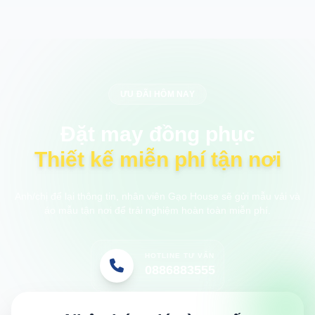
ƯU ĐÃI HÔM NAY
Đặt may đồng phục
Thiết kế miễn phí tận nơi
Anh/chị để lại thông tin, nhân viên Gạo House sẽ gửi mẫu vải và
áo mẫu tận nơi để trải nghiệm hoàn toàn miễn phí.
HOTLINE TƯ VẤN
0886883555